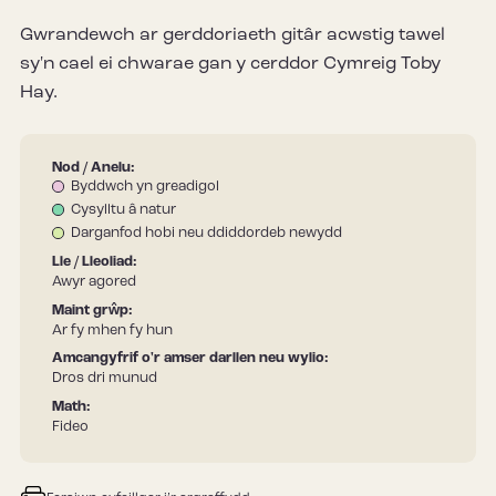
Gwrandewch ar gerddoriaeth gitâr acwstig tawel
sy'n cael ei chwarae gan y cerddor Cymreig Toby
Hay.
Nod / Anelu:
Byddwch yn greadigol
Cysylltu â natur
Darganfod hobi neu ddiddordeb newydd
Lle / Lleoliad:
Awyr agored
Maint grŵp:
Ar fy mhen fy hun
Amcangyfrif o'r amser darllen neu wylio:
Dros dri munud
Math:
Fideo