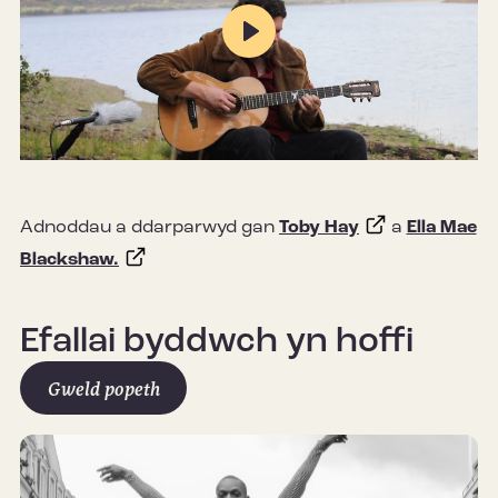
Play
Mute
Settings
Adnoddau a ddarparwyd gan
Toby Hay
a
Ella Mae
Blackshaw.
Efallai byddwch yn hoffi
Gweld popeth