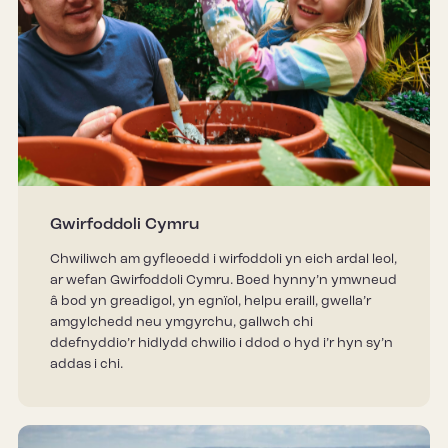
Gwirfoddoli Cymru
Chwiliwch am gyfleoedd i wirfoddoli yn eich ardal leol,
ar wefan Gwirfoddoli Cymru. Boed hynny’n ymwneud
â bod yn greadigol, yn egnïol, helpu eraill, gwella’r
amgylchedd neu ymgyrchu, gallwch chi
ddefnyddio’r hidlydd chwilio i ddod o hyd i’r hyn sy’n
addas i chi.