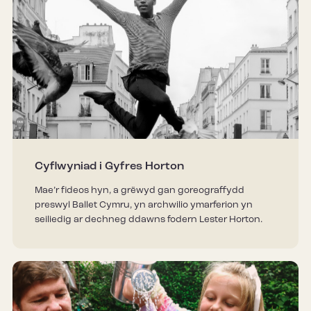
Cyflwyniad i Gyfres Horton
Mae’r fideos hyn, a grëwyd gan goreograffydd
preswyl Ballet Cymru, yn archwilio ymarferion yn
seiliedig ar dechneg ddawns fodern Lester Horton.