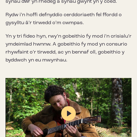
synau dŵr yn rhedeg a synau gwynt yn y coed.
Rydw i’n hoffi defnyddio cerddoriaeth fel ffordd o
gysylltu â’r tirwedd o’m cwmpas.
Yn y tri fideo hyn, rwy’n gobeithio fy mod i’n crisialu’r
ymdeimlad hwnnw. A gobeithio fy mod yn consurio
rhywfaint o’r tirwedd, ac yn bennaf oll, gobeithio y
byddwch yn eu mwynhau.
Play