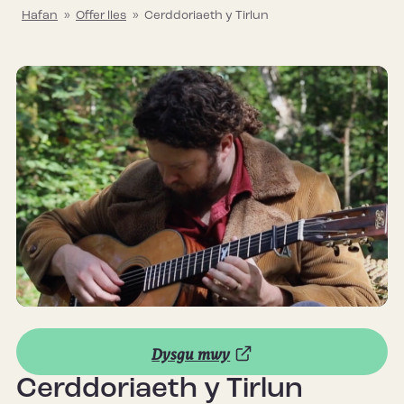
Hafan
»
Offer lles
»
Cerddoriaeth y Tirlun
Dysgu mwy
Cerddoriaeth y Tirlun