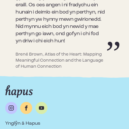
eraill. Os oes angen i ni fradychu ein
hunain i deimlo ein bod yn perthyn, nid
perthyn yw hynny mewn gwirionedd.
Nid mynnu eich bod yn newid y mae
perthyn go iawn, ond gofyn i chi fod
yn driw i chi eich hun!
Brené Brown, Atlas of the Heart: Mapping
Meaningful Connection and the Language
of Human Connection
Ynglŷn â Hapus