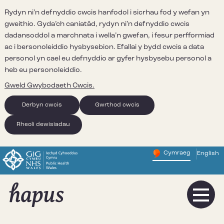
Rydyn ni’n defnyddio cwcis hanfodol i sicrhau fod y wefan yn
gweithio. Gyda’ch caniatâd, rydyn ni’n defnyddio cwcis
dadansoddol a marchnata i wella’n gwefan, i fesur perfformiad
ac i bersonoleiddio hysbysebion. Efallai y bydd cwcis a data
personol yn cael eu defnyddio ar gyfer hysbysebu personol a
heb eu personoleiddio.
Gweld Gwybodaeth Cwcis.
Derbyn cwcis
Gwrthod cwcis
Rheoli dewisiadau
Cymraeg
English
– Newid y
Change website 