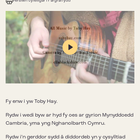
Fersiwn cyfeillgar i’r argraffydd
Play
Mute
Settings
Fy enw i yw Toby Hay.
Rydw i wedi byw ar hyd fy oes ar gyrion Mynyddoedd
Cambria, yma yng Nghanolbarth Cymru.
Rydw i’n gerddor sydd â diddordeb yn y cysylltiad