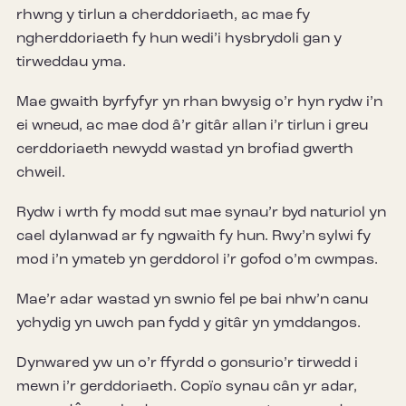
rhwng y tirlun a cherddoriaeth, ac mae fy
ngherddoriaeth fy hun wedi’i hysbrydoli gan y
tirweddau yma.
Mae gwaith byrfyfyr yn rhan bwysig o’r hyn rydw i’n
ei wneud, ac mae dod â’r gitâr allan i’r tirlun i greu
cerddoriaeth newydd wastad yn brofiad gwerth
chweil.
Rydw i wrth fy modd sut mae synau’r byd naturiol yn
cael dylanwad ar fy ngwaith fy hun. Rwy’n sylwi fy
mod i’n ymateb yn gerddorol i’r gofod o’m cwmpas.
Mae’r adar wastad yn swnio fel pe bai nhw’n canu
ychydig yn uwch pan fydd y gitâr yn ymddangos.
Dynwared yw un o’r ffyrdd o gonsurio’r tirwedd i
mewn i’r gerddoriaeth. Copïo synau cân yr adar,