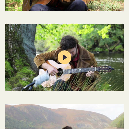
Mute
Settings
Play
Mute
Settings