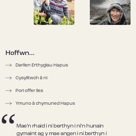
Hoffwn...
Darllen Erthyglau Hapus
Cysylltwch â ni
Pori offer lles
Ymuno â chymuned Hapus
Mae’n rhaid i ni berthyn i ni’n hunain
gymaint ag y mae angen i ni berthyn i