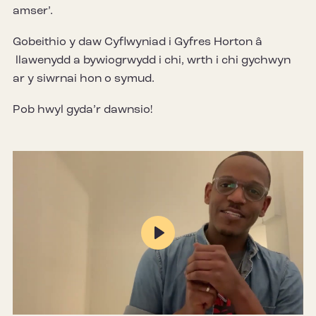
amser’.
Gobeithio y daw Cyflwyniad i Gyfres Horton â
llawenydd a bywiogrwydd i chi, wrth i chi gychwyn
ar y siwrnai hon o symud.
Pob hwyl gyda’r dawnsio!
Play
Mute
Settings