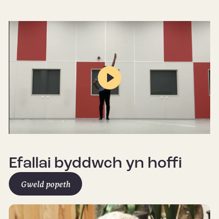
Play
Mute
Settings
Efallai byddwch yn hoffi
Gweld popeth