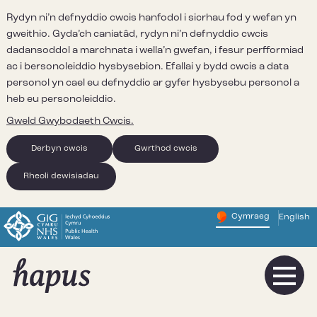
Rydyn ni’n defnyddio cwcis hanfodol i sicrhau fod y wefan yn
gweithio. Gyda’ch caniatâd, rydyn ni’n defnyddio cwcis
dadansoddol a marchnata i wella’n gwefan, i fesur perfformiad
ac i bersonoleiddio hysbysebion. Efallai y bydd cwcis a data
personol yn cael eu defnyddio ar gyfer hysbysebu personol a
heb eu personoleiddio.
Gweld Gwybodaeth Cwcis.
Derbyn cwcis
Gwrthod cwcis
Rheoli dewisiadau
Cymraeg
English
– Newid y
Change website 