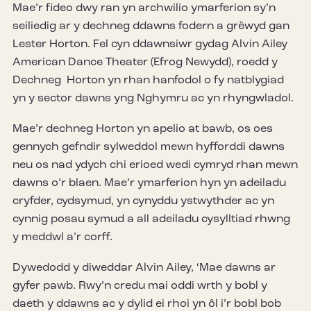
Mae’r fideo dwy ran yn archwilio ymarferion sy’n
seiliedig ar y dechneg ddawns fodern a grëwyd gan
Lester Horton. Fel cyn ddawnsiwr gydag Alvin Ailey
American Dance Theater (Efrog Newydd), roedd y
Dechneg Horton yn rhan hanfodol o fy natblygiad
yn y sector dawns yng Nghymru ac yn rhyngwladol.
Mae’r dechneg Horton yn apelio at bawb, os oes
gennych gefndir sylweddol mewn hyfforddi dawns
neu os nad ydych chi erioed wedi cymryd rhan mewn
dawns o’r blaen. Mae’r ymarferion hyn yn adeiladu
cryfder, cydsymud, yn cynyddu ystwythder ac yn
cynnig posau symud a all adeiladu cysylltiad rhwng
y meddwl a’r corff.
Dywedodd y diweddar Alvin Ailey, ‘Mae dawns ar
gyfer pawb. Rwy’n credu mai oddi wrth y bobl y
daeth y ddawns ac y dylid ei rhoi yn ôl i’r bobl bob