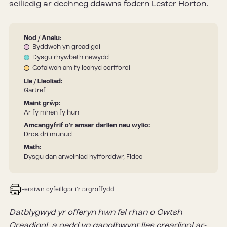
seiliedig ar dechneg ddawns fodern Lester Horton.
Nod / Anelu:
Byddwch yn greadigol
Dysgu rhywbeth newydd
Gofalwch am fy iechyd corfforol
Lle / Lleoliad:
Gartref
Maint grŵp:
Ar fy mhen fy hun
Amcangyfrif o'r amser darllen neu wylio:
Dros dri munud
Math:
Dysgu dan arweiniad hyfforddwr, Fideo
Fersiwn cyfeillgar i’r argraffydd
Datblygwyd yr offeryn hwn fel rhan o Cwtsh
Creadigol, a oedd yn ganolbwynt lles creadigol ar-