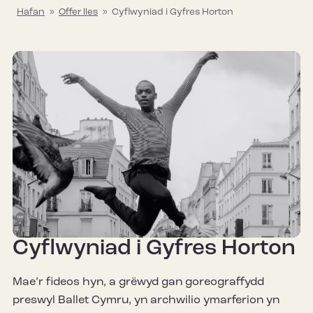
Hafan
»
Offer lles
»
Cyflwyniad i Gyfres Horton
Cyflwyniad i Gyfres Horton
Mae’r fideos hyn, a grëwyd gan goreograffydd
preswyl Ballet Cymru, yn archwilio ymarferion yn