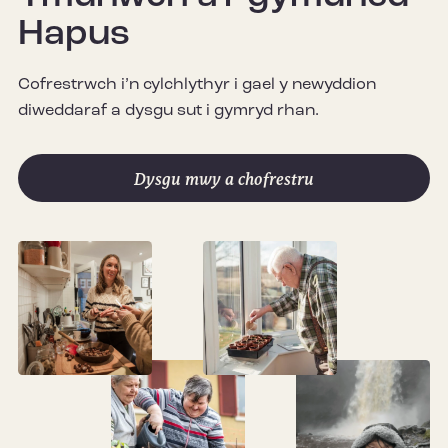
Hapus
Cofrestrwch i’n cylchlythyr i gael y newyddion
diweddaraf a dysgu sut i gymryd rhan.
Dysgu mwy a chofrestru