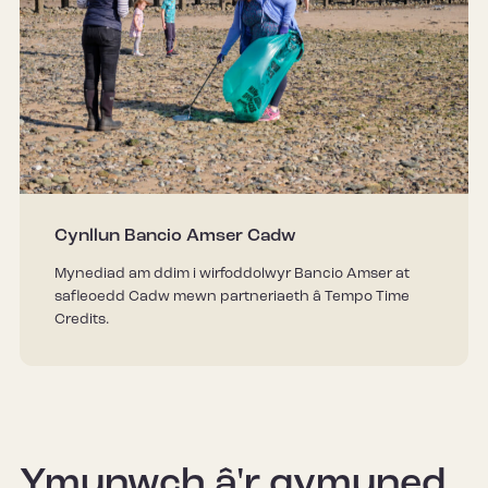
Cynllun Bancio Amser Cadw
Mynediad am ddim i wirfoddolwyr Bancio Amser at
safleoedd Cadw mewn partneriaeth â Tempo Time
Credits.
Ymunwch â'r gymuned