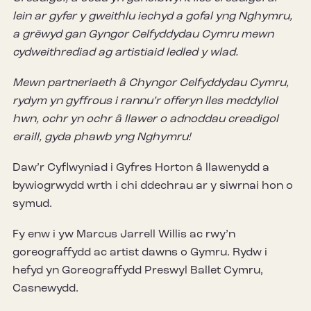
lein ar gyfer y gweithlu iechyd a gofal yng Nghymru,
a grëwyd gan Gyngor Celfyddydau Cymru mewn
cydweithrediad ag artistiaid ledled y wlad.
Mewn partneriaeth â Chyngor Celfyddydau Cymru,
rydym yn gyffrous i rannu’r offeryn lles meddyliol
hwn, ochr yn ochr â llawer o adnoddau creadigol
eraill, gyda phawb yng Nghymru!
Daw’r Cyflwyniad i Gyfres Horton â llawenydd a
bywiogrwydd wrth i chi ddechrau ar y siwrnai hon o
symud.
Fy enw i yw Marcus Jarrell Willis ac rwy’n
goreograffydd ac artist dawns o Gymru. Rydw i
hefyd yn Goreograffydd Preswyl Ballet Cymru,
Casnewydd.