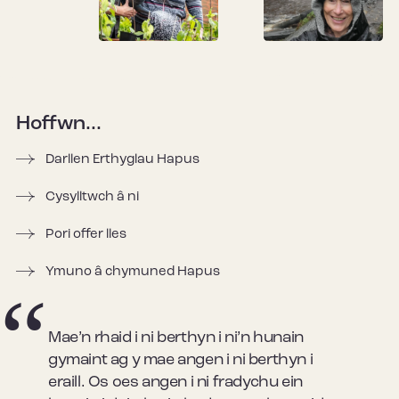
Hoffwn...
Darllen Erthyglau Hapus
Cysylltwch â ni
Pori offer lles
Ymuno â chymuned Hapus
Mae’n rhaid i ni berthyn i ni’n hunain
gymaint ag y mae angen i ni berthyn i
eraill. Os oes angen i ni fradychu ein