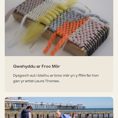
Gwehyddu ar Froc Môr
Dysgwch sut i blethu ar broc môr yn y ffilm fer hon
gan yr artist Laura Thomas.