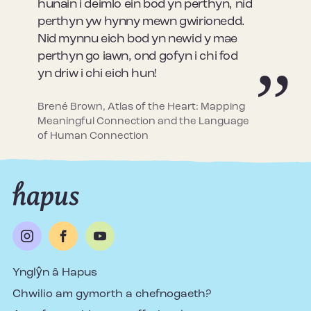
hunain i deimlo ein bod yn perthyn, nid
perthyn yw hynny mewn gwirionedd.
Nid mynnu eich bod yn newid y mae
perthyn go iawn, ond gofyn i chi fod
yn driw i chi eich hun!
Brené Brown, Atlas of the Heart: Mapping
Meaningful Connection and the Language
of Human Connection
Ynglŷn â Hapus
Chwilio am gymorth a chefnogaeth?