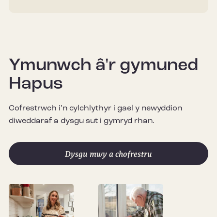
Ymunwch â'r gymuned
Hapus
Cofrestrwch i’n cylchlythyr i gael y newyddion
diweddaraf a dysgu sut i gymryd rhan.
Dysgu mwy a chofrestru