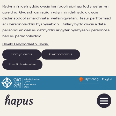
Rydyn ni’n defnyddio cwcis hanfodol i sicrhau fod y wefan yn
gweithio. Gyda’ch caniatâd, rydyn ni’n defnyddio cwcis
dadansoddol a marchnata i wella’n gwefan, i fesur perfformiad
ac i bersonoleiddio hysbysebion. Efallai y bydd cwcis a data
personol yn cael eu defnyddio ar gyfer hysbysebu personol a
heb eu personoleiddio.
Gweld Gwybodaeth Cwcis.
Derbyn cwcis
Gwrthod cwcis
Rheoli dewisiadau
Cymraeg
English
– Newid y
Change website 