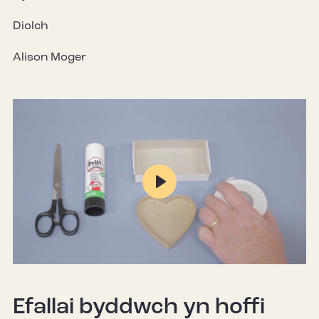
Diolch
Alison Moger
Play
Mute
Settings
Efallai byddwch yn hoffi