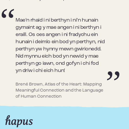
Mae’n rhaid i ni berthyn i ni’n hunain
gymaint ag y mae angen i ni berthyn i
eraill. Os oes angen i ni fradychu ein
hunain i deimlo ein bod yn perthyn, nid
perthyn yw hynny mewn gwirionedd.
Nid mynnu eich bod yn newid y mae
perthyn go iawn, ond gofyn i chi fod
yn driw i chi eich hun!
Brené Brown, Atlas of the Heart: Mapping
Meaningful Connection and the Language
of Human Connection