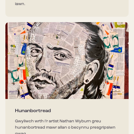
iawn.
Hunanbortread
Gwyliwch wrth i’r artist Nathan Wyburn greu
hunanbortread mawr allan o becynnu presgripsiwn
gwag.