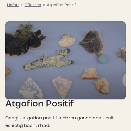
Hafan
»
Offer lles
»
Atgofion Positif
Atgofion Positif
Casglu atgofion positif a chreu gosodiadau celf
eclectig bach, rhad.