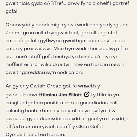
gweithiais gyda cARTrefu drwy fynd â chelf i gartrefi
gofal.
Oherwydd y pandemig, rydw i wedi bod yn dysgu ar
Zoom i greu celf rhyngweithiol, gan alluogi staff
cartrefi gofal i gyflwyno gweithgareddau sy’n codi
calon y preswylwyr. Mae hyn wedi rhoi cipolwg i fi o
sut mae’r staff gofal iechyd yn teimlo a’r hyn yr
hoffent ei archwilio drostyn nhw eu hunain mewn
gweithgareddau sy’n codi calon.
Ar gyfer y Cwtsh Creadigol, fe wnaeth y
gwneuthurwr
ffilmiau Jim Elliott
fy ffilmio yn
casglu atgofion positif a chreu gosodiadau celf
eclectig bach, rhad, sy’n syml ac yn gyflym i’w
gwneud, gyda deunyddiau sydd ar gael yn rhwydd, a
all fod mor amrywiol â staff y GIG a Gofal
Cymdeithasol eu hunain.