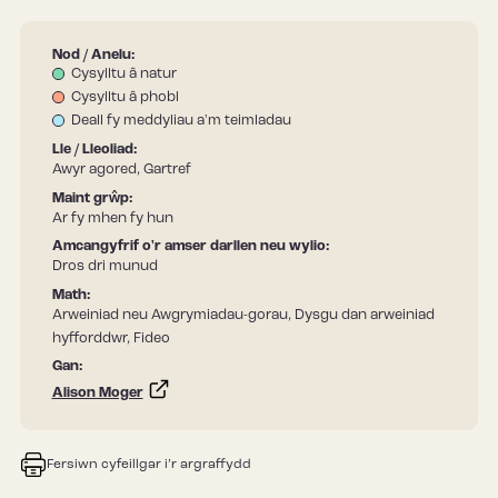
Nod / Anelu:
Cysylltu â natur
Cysylltu â phobl
Deall fy meddyliau a'm teimladau
Lle / Lleoliad:
Awyr agored, Gartref
Maint grŵp:
Ar fy mhen fy hun
Amcangyfrif o'r amser darllen neu wylio:
Dros dri munud
Math:
Arweiniad neu Awgrymiadau-gorau, Dysgu dan arweiniad
hyfforddwr, Fideo
Gan:
Alison Moger
Fersiwn cyfeillgar i’r argraffydd