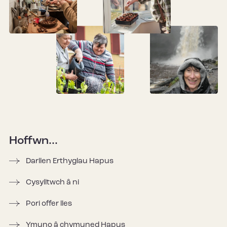
Hoffwn...
Darllen Erthyglau Hapus
Cysylltwch â ni
Pori offer lles
Ymuno â chymuned Hapus