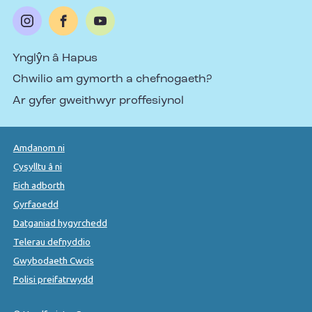
Ynglŷn â Hapus
Chwilio am gymorth a chefnogaeth?
Ar gyfer gweithwyr proffesiynol
Amdanom ni
Cysylltu â ni
Eich adborth
Gyrfaoedd
Datganiad hygyrchedd
Telerau defnyddio
Gwybodaeth Cwcis
Polisi preifatrwydd