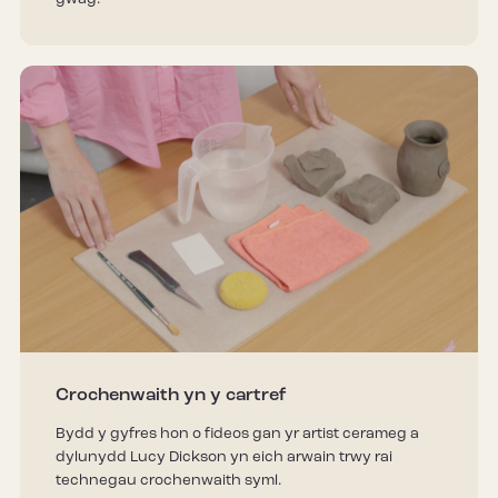
Crochenwaith yn y cartref
Bydd y gyfres hon o fideos gan yr artist cerameg a
dylunydd Lucy Dickson yn eich arwain trwy rai
technegau crochenwaith syml.