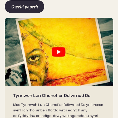
Gweld popeth
Tynnwch Lun Ohonof ar Ddiwrnod Da
Mae Tynnwch Lun Ohonof ar Ddiwrnod Da yn broses
syml i'ch rhoi ar ben ffordd wrth edrych ar y
celfyddydau creadigol drwy weithgareddau syml