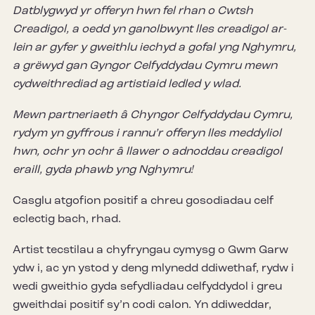
Datblygwyd yr offeryn hwn fel rhan o Cwtsh
Creadigol
, a oedd yn ganolbwynt lles creadigol ar-
lein ar gyfer y gweithlu iechyd a gofal yng Nghymru,
a grëwyd gan Gyngor Celfyddydau Cymru mewn
cydweithrediad ag artistiaid ledled y wlad.
Mewn partneriaeth â Chyngor Celfyddydau Cymru,
rydym yn gyffrous i rannu’r offeryn lles meddyliol
hwn, ochr yn ochr â llawer o adnoddau creadigol
eraill, gyda phawb yng Nghymru!
Casglu atgofion positif a chreu gosodiadau celf
eclectig bach, rhad.
Artist tecstilau a chyfryngau cymysg o Gwm Garw
ydw i, ac yn ystod y deng mlynedd ddiwethaf, rydw i
wedi gweithio gyda sefydliadau celfyddydol i greu
gweithdai positif sy’n codi calon. Yn ddiweddar,