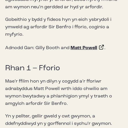
am wymon neu’n gerdded ar hyd yr arfordir.
Gobeithio y bydd y fideos hyn yn eich ysbrydoli i
ymweld ag arfordir Sir Benfro i fforio, coginio a
myfyrio.
Adnodd Gan: Gilly Booth and
Matt Powell
.
Rhan 1 – Fforio
Mae’r ffilm hon yn dilyn y cogydd a’r fforiwr
adnabyddus Matt Powell wrth iddo chwilio am
wymon bwytadwy a phlanhigion ymyl y traeth o
amgylch arfordir Sir Benfro.
Yn y pellter, gellir gweld y cwt gwymon, a
ddefnyddiwyd yn y gorffennol i sychu’r gwymon.