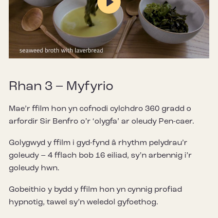
Play
Mute
Settings
Rhan 3 – Myfyrio
Mae’r ffilm hon yn cofnodi cylchdro 360 gradd o
arfordir Sir Benfro o’r ‘olygfa’ ar oleudy Pen-caer.
Golygwyd y ffilm i gyd-fynd â rhythm pelydrau’r
goleudy – 4 fflach bob 16 eiliad, sy’n arbennig i’r
goleudy hwn.
Gobeithio y bydd y ffilm hon yn cynnig profiad
hypnotig, tawel sy’n weledol gyfoethog.