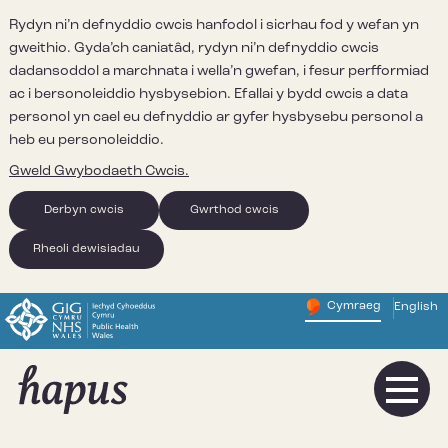
Rydyn ni’n defnyddio cwcis hanfodol i sicrhau fod y wefan yn
gweithio. Gyda’ch caniatâd, rydyn ni’n defnyddio cwcis
dadansoddol a marchnata i wella’n gwefan, i fesur perfformiad
ac i bersonoleiddio hysbysebion. Efallai y bydd cwcis a data
personol yn cael eu defnyddio ar gyfer hysbysebu personol a
heb eu personoleiddio.
Gweld Gwybodaeth Cwcis.
Derbyn cwcis
Gwrthod cwcis
Rheoli dewisiadau
Cymraeg
English
– Newid y
Change website 