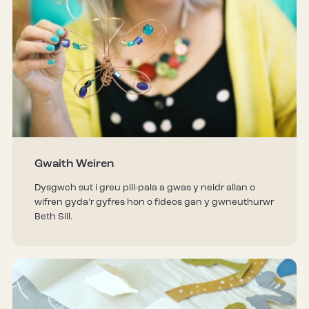
Gwaith Weiren
Dysgwch sut i greu pili-pala a gwas y neidr allan o
wifren gyda’r gyfres hon o fideos gan y gwneuthurwr
Beth Sill.