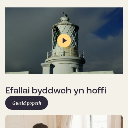
Play
Mute
Settings
Efallai byddwch yn hoffi
Gweld popeth