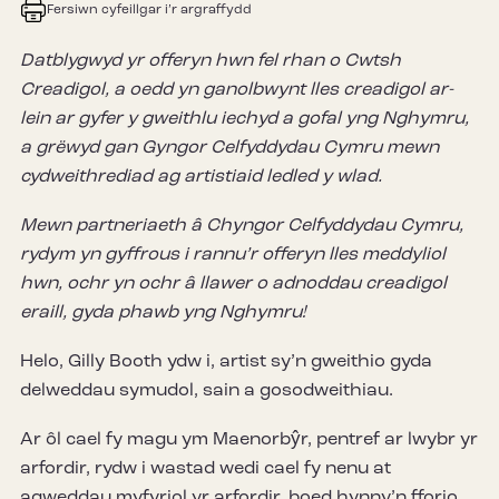
Fersiwn cyfeillgar i’r argraffydd
Datblygwyd yr offeryn hwn fel rhan o Cwtsh
Creadigol, a oedd yn ganolbwynt lles creadigol ar-
lein ar gyfer y gweithlu iechyd a gofal yng Nghymru,
a grëwyd gan Gyngor Celfyddydau Cymru mewn
cydweithrediad ag artistiaid ledled y wlad.
Mewn partneriaeth â Chyngor Celfyddydau Cymru,
rydym yn gyffrous i rannu’r offeryn lles meddyliol
hwn, ochr yn ochr â llawer o adnoddau creadigol
eraill, gyda phawb yng Nghymru!
Helo, Gilly Booth ydw i, artist sy’n gweithio gyda
delweddau symudol, sain a gosodweithiau.
Ar ôl cael fy magu ym Maenorbŷr, pentref ar lwybr yr
arfordir, rydw i wastad wedi cael fy nenu at
agweddau myfyriol yr arfordir, boed hynny’n fforio