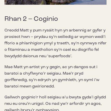
Mute
Settings
Rhan 2 – Coginio
Creodd Matt y pum rysáit hyn yn arbennig ar gyfer y
prosiect hwn – prydau sy’n seiliedig ar wymon wedi’i
fforio a phlanhigion ymyl y traeth, sy’n cynnwys nifer
o fitaminau a maetholion sy’n cael eu disgrifio fel
bwydydd daionus neu ‘superfoods’.
Mae Matt yn artist yn y gegin, ac yn dangos sut i
baratoi a chyflwyno’r seigiau. Mae’r pryd
gorffenedig, sy’n edrych yn gymhleth, yn syml i’w
baratoi mewn gwirionedd.
Gallwch goginio’r holl seigiau a’u bwyta gyda’i gilydd
neu eu creu’n unigol. Os nad yw’r arfordir yn agos,
gallwch brynu’r cynhwysion.