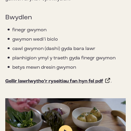
Bwydlen
finegr gwymon
gwymon wedi’i biclo
cawl gwymon (dashi) gyda bara lawr
planhigion ymyl y traeth gyda finegr gwymon
betys mewn dresin gwymon
Gellir lawrlwytho’r ryseitiau fan hyn fel pdf
.