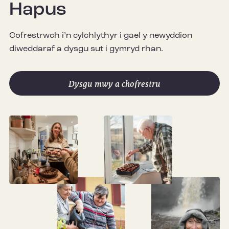
Hapus
Cofrestrwch i’n cylchlythyr i gael y newyddion
diweddaraf a dysgu sut i gymryd rhan.
Dysgu mwy a chofrestru