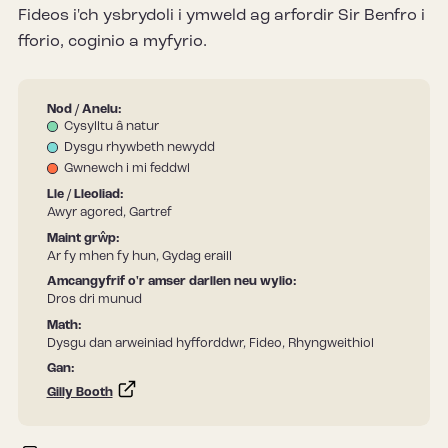
Fideos i'ch ysbrydoli i ymweld ag arfordir Sir Benfro i
fforio, coginio a myfyrio.
Nod / Anelu:
Cysylltu â natur
Dysgu rhywbeth newydd
Gwnewch i mi feddwl
Lle / Lleoliad:
Awyr agored, Gartref
Maint grŵp:
Ar fy mhen fy hun, Gydag eraill
Amcangyfrif o'r amser darllen neu wylio:
Dros dri munud
Math:
Dysgu dan arweiniad hyfforddwr, Fideo, Rhyngweithiol
Gan:
Gilly Booth