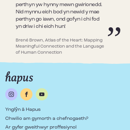
perthyn yw hynny mewn gwirionedd.
Nid mynnu eich bod yn newid y mae
perthyn go iawn, ond gofyn i chi fod
yn driw i chi eich hun!
Brené Brown, Atlas of the Heart: Mapping
Meaningful Connection and the Language
of Human Connection
Ynglŷn â Hapus
Chwilio am gymorth a chefnogaeth?
Ar gyfer gweithwyr proffesiynol