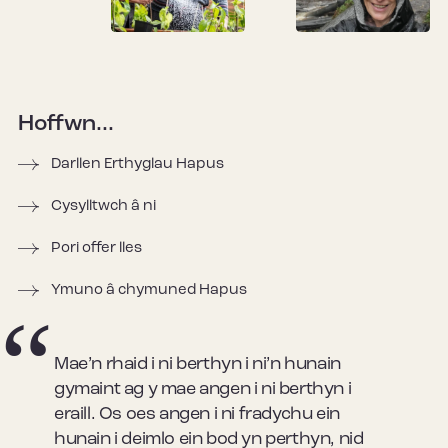
Hoffwn...
Darllen Erthyglau Hapus
Cysylltwch â ni
Pori offer lles
Ymuno â chymuned Hapus
Mae’n rhaid i ni berthyn i ni’n hunain
gymaint ag y mae angen i ni berthyn i
eraill. Os oes angen i ni fradychu ein
hunain i deimlo ein bod yn perthyn, nid