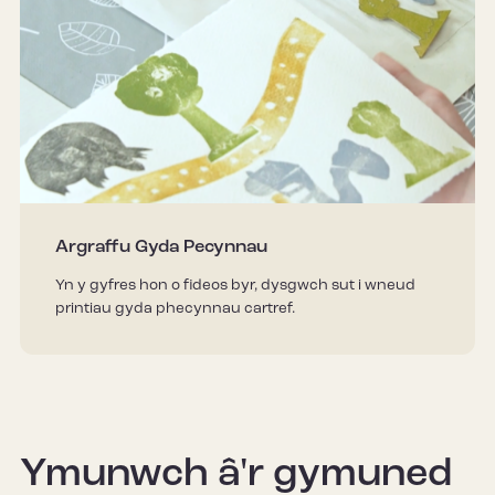
Argraffu Gyda Pecynnau
Yn y gyfres hon o fideos byr, dysgwch sut i wneud
printiau gyda phecynnau cartref.
Ymunwch â'r gymuned