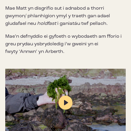
Mae Matt yn disgrifio sut i adnabod a thorri
gwymon/ phlanhigion ymyl y traeth gan adael
gludafael neu
holdfast
i ganiatáu twf pellach.
Mae’n defnyddio ei gyfoeth o wybodaeth am fforio i
greu prydau ysbrydoledig i’w gweini yn ei
fwyty ‘Annwn’ yn Arberth.
Play