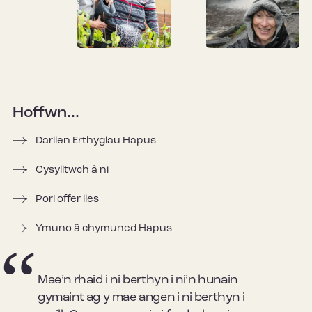
Hoffwn...
Darllen Erthyglau Hapus
Cysylltwch â ni
Pori offer lles
Ymuno â chymuned Hapus
Mae’n rhaid i ni berthyn i ni’n hunain
gymaint ag y mae angen i ni berthyn i