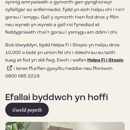
cynnig amrywiaeth o gymorth gan gynghorwyr
cyfeillgar ac anfeirniadol, fydd yn eich helpu chi i roi’r
gorau i ‘smygu. Gall y cymorth hwn fod dros y ffôn
neu wyneb yn wyneb a gall roi fynediad at
feddyginiaeth rhoi’r gorau i ysmygu am ddim i chi.
Bob blwyddyn, bydd Helpa Fi i Stopio yn helpu dros
10,000 o bobl yn union fel chi i ddechrau eu taith
tuag at fod yn ddi-fwg. Ewch i wefan
Helpa Fi i Stopio
i lenwi ffurflen gysylltu heddiw neu ffoniwch
0800 085 2219.
Efallai byddwch yn hoffi
Gweld popeth