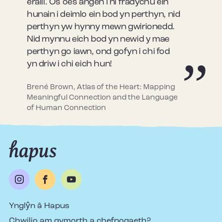
eraill. Os oes angen i ni fradychu ein
hunain i deimlo ein bod yn perthyn, nid
perthyn yw hynny mewn gwirionedd.
Nid mynnu eich bod yn newid y mae
perthyn go iawn, ond gofyn i chi fod
yn driw i chi eich hun!
Brené Brown, Atlas of the Heart: Mapping
Meaningful Connection and the Language
of Human Connection
Ynglŷn â Hapus
Chwilio am gymorth a chefnogaeth?