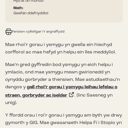
Hyd at dri munud
Math:
Gwefan ddefnyddiol
Fersiwn cyfeillgar i’r argraffydd
Mae rhoi’r gorau i ysmygu yn gwella ein hiechyd
corfforol ac mae hefyd yn helpu ein lles meddyliol.
Mae’n gred gyffredin bod ysmygu yn eich helpu i
ymlacio, ond mae ysmygu mewn gwirionedd yn
cynyddu gorbryder a thensiwn. Mae astudiaethau’n
dangos y
gall rhoi’r gorau i ysmygu leihau lefelau o
straen, gorbryder ac iselder
. (linc Saesneg yn
unig).
Y ffordd orau i roi’r gorau i ysmygu am byth yw drwy
gymorth y GIG. Mae gwasanaeth Helpa Fi i Stopio yn