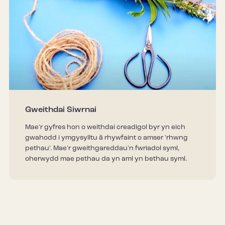
Gweithdai Siwrnai
Mae'r gyfres hon o weithdai creadigol byr yn eich
gwahodd i ymgysylltu â rhywfaint o amser 'rhwng
pethau'. Mae'r gweithgareddau'n fwriadol syml,
oherwydd mae pethau da yn aml yn bethau syml.