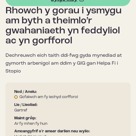
Rhowch y gorau i ysmygu
am byth a theimlo’r
gwahaniaeth yn feddyliol
ac yn gorfforol
Dechreuwch eich taith ddi-fwg gyda mynediad at
gymorth arbenigol am ddim y GIG gan Helpa Fi i
Stopio
Nod / Anelu:
Gofalwch am fy iechyd corfforol
Lle / Lleoliad:
Gartref
Maint grŵp:
Ar fy mhen fy hun
Amcangyfrif o'r amser darllen neu wylio: