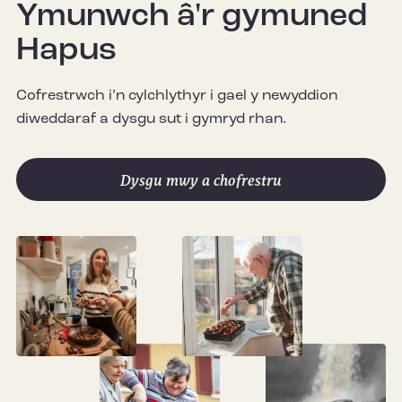
Ymunwch â'r gymuned
Hapus
Cofrestrwch i’n cylchlythyr i gael y newyddion
diweddaraf a dysgu sut i gymryd rhan.
Dysgu mwy a chofrestru