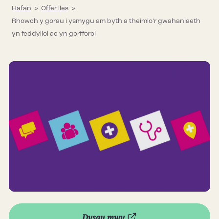
Hafan
»
Offer lles
»
Rhowch y gorau i ysmygu am byth a theimlo’r gwahaniaeth
yn feddyliol ac yn gorfforol
Dysgu mwy