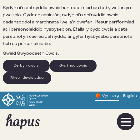
Rydyn ni’n defnyddio cwcis hanfodol i sicrhau fod y wefan yn
gweithio. Gyda’ch caniatâd, rydyn ni’n defnyddio cwcis
dadansoddol a marchnata i wella’n gwefan, i fesur perfformiad
ac i bersonoleiddio hysbysebion. Efallai y bydd cwcis a data
personol yn cael eu defnyddio ar gyfer hysbysebu personol a
heb eu personoleiddio.
Gweld Gwybodaeth Cwcis.
Derbyn cwcis
Gwrthod cwcis
Rheoli dewisiadau
Cymraeg
English
– Newid y
Change website 