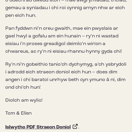
o ddechrau dweud stori – mae awgrymiadau, triciau,
gemau a syniadau i chi roi cynnig arnyn nhw ar eich
pen eich hun.
Pan fyddwn ni’n creu gwaith, mae ein pwyslais ar
gael hwyl a gofalu am ein hunain – ry’n ni wastad
eisiau i’n proses greadigol deimlo’n wirion a
chwareus, ac ry’n ni eisiau rhannu hynny gyda chi!
Ry’n ni’n gobeithio tanio’ch dychymyg, a’ch ysbrydoli
i adrodd eich straeon doniol eich hun – does dim
angen i chi baratoi unrhyw beth cyn ymuno â ni, dim
ond chi’ch hun!
Diolch am wylio!
Tom & Ellen
Islwytho PDF Straeon Doniol
.