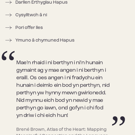
Darllen Erthyglau Hapus
Cysylltwch â ni
Pori offer lles
Ymuno â chymuned Hapus
Mae’n rhaid i ni berthyn i ni’n hunain
gymaint ag y mae angen i ni berthyn i
eraill. Os oes angen i ni fradychu ein
hunain i deimlo ein bod yn perthyn, nid
perthyn yw hynny mewn gwirionedd.
Nid mynnu eich bod yn newid y mae
perthyn go iawn, ond gofyn i chi fod
yn driw i chi eich hun!
Brené Brown, Atlas of the Heart: Mapping