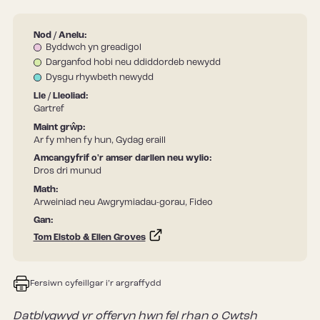
Nod / Anelu:
Byddwch yn greadigol
Darganfod hobi neu ddiddordeb newydd
Dysgu rhywbeth newydd
Lle / Lleoliad:
Gartref
Maint grŵp:
Ar fy mhen fy hun, Gydag eraill
Amcangyfrif o'r amser darllen neu wylio:
Dros dri munud
Math:
Arweiniad neu Awgrymiadau-gorau, Fideo
Gan:
Tom Elstob & Ellen Groves
Fersiwn cyfeillgar i’r argraffydd
Datblygwyd yr offeryn hwn fel rhan o Cwtsh