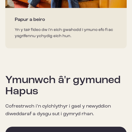
Papur a beiro
Yn y tair fideo dw i'n eich gwahodd i ymuno efo fi ac
ysgrifennu ychydig eich hun.
Ymunwch â'r gymuned
Hapus
Cofrestrwch i’n cylchlythyr i gael y newyddion
diweddaraf a dysgu sut i gymryd rhan.