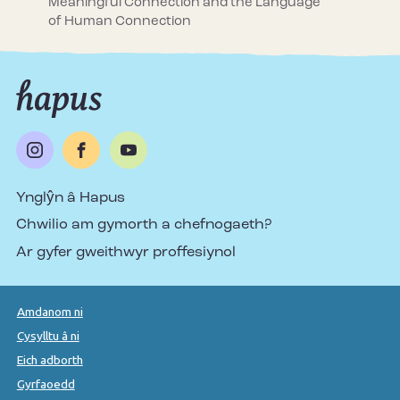
Meaningful Connection and the Language
of Human Connection
Ynglŷn â Hapus
Chwilio am gymorth a chefnogaeth?
Ar gyfer gweithwyr proffesiynol
Amdanom ni
Cysylltu â ni
Eich adborth
Gyrfaoedd