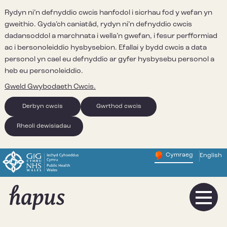
Rydyn ni’n defnyddio cwcis hanfodol i sicrhau fod y wefan yn
gweithio. Gyda’ch caniatâd, rydyn ni’n defnyddio cwcis
dadansoddol a marchnata i wella’n gwefan, i fesur perfformiad
ac i bersonoleiddio hysbysebion. Efallai y bydd cwcis a data
personol yn cael eu defnyddio ar gyfer hysbysebu personol a
heb eu personoleiddio.
Gweld Gwybodaeth Cwcis.
Derbyn cwcis
Gwrthod cwcis
Rheoli dewisiadau
Cymraeg
English
– Newid y
Change website 