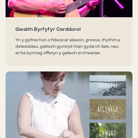
Gwaith Byrfyfyr Cerddorol
Yn y gyfres hon o fideos ar alawon, groove, rhythm a
delweddau, gallwch gymryd rhan gyda'ch llais, neu
ar ba bynnag offeryn y gallech ei chwarae.