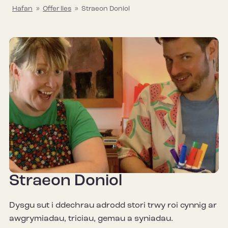
Hafan
»
Offer lles
»
Straeon Doniol
Straeon Doniol
Dysgu sut i ddechrau adrodd stori trwy roi cynnig ar
awgrymiadau, triciau, gemau a syniadau.