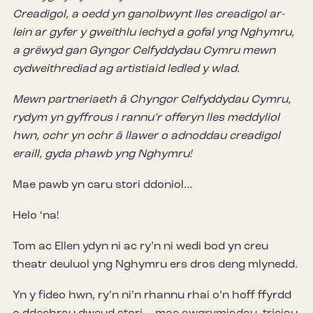
Creadigol
, a oedd yn ganolbwynt lles creadigol ar-
lein ar gyfer y gweithlu iechyd a gofal yng Nghymru,
a grëwyd gan Gyngor Celfyddydau Cymru mewn
cydweithrediad ag artistiaid ledled y wlad.
Mewn partneriaeth â Chyngor Celfyddydau Cymru,
rydym yn gyffrous i rannu’r offeryn lles meddyliol
hwn, ochr yn ochr â llawer o adnoddau creadigol
eraill, gyda phawb yng Nghymru!
Mae pawb yn caru stori ddoniol…
Helo ‘na!
Tom ac Ellen ydyn ni ac ry’n ni wedi bod yn creu
theatr deuluol yng Nghymru ers dros deng mlynedd.
Yn y fideo hwn, ry’n ni’n rhannu rhai o’n hoff ffyrdd