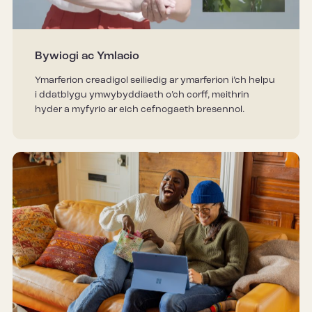
Bywiogi ac Ymlacio
Ymarferion creadigol seiliedig ar ymarferion i’ch helpu
i ddatblygu ymwybyddiaeth o’ch corff, meithrin
hyder a myfyrio ar eich cefnogaeth bresennol.