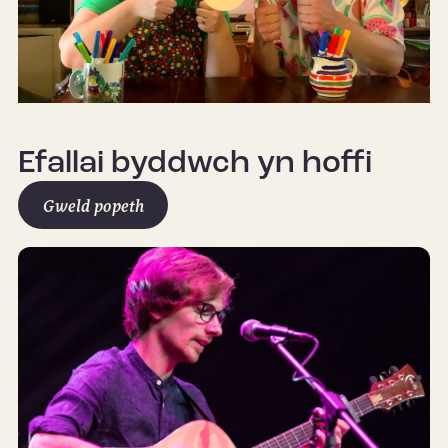
Play
Mute
Settings
Efallai byddwch yn hoffi
Gweld popeth