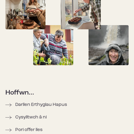
Hoffwn...
Darllen Erthyglau Hapus
Cysylltwch â ni
Pori offer lles