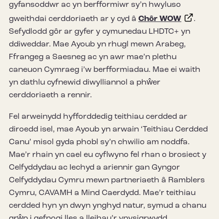
gyfansoddwr ac yn berfformiwr sy’n hwyluso
gweithdai cerddoriaeth ar y cyd â
Chôr WOW
.
Sefydlodd gôr ar gyfer y cymunedau LHDTC+ yn
ddiweddar. Mae Ayoub yn rhugl mewn Arabeg,
Ffrangeg a Saesneg ac yn awr mae’n plethu
caneuon Cymraeg i’w berfformiadau. Mae ei waith
yn dathlu cyfnewid diwylliannol a phŵer
cerddoriaeth a rennir.
Fel arweinydd hyfforddedig teithiau cerdded ar
diroedd isel, mae Ayoub yn arwain ‘Teithiau Cerdded
Canu’ misol gyda phobl sy’n chwilio am noddfa.
Mae’r rhain yn cael eu cyflwyno fel rhan o brosiect y
Celfyddydau ac Iechyd a ariennir gan Gyngor
Celfyddydau Cymru mewn partneriaeth â Ramblers
Cymru, CAVAMH a Mind Caerdydd. Mae’r teithiau
cerdded hyn yn dwyn ynghyd natur, symud a chanu
grŵp i gefnogi lles a lleihau’r ynysigrwydd