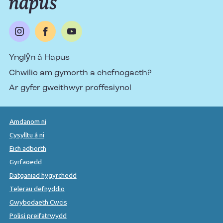
Ynglŷn â Hapus
Chwilio am gymorth a chefnogaeth?
Ar gyfer gweithwyr proffesiynol
Amdanom ni
Cysylltu â ni
Eich adborth
Gyrfaoedd
Datganiad hygyrchedd
Telerau defnyddio
Gwybodaeth Cwcis
Polisi preifatrwydd