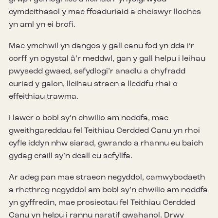
cymdeithasol y mae ffoaduriaid a cheiswyr lloches
yn aml yn ei brofi.
Mae ymchwil yn dangos y gall canu fod yn dda i’r
corff yn ogystal â’r meddwl, gan y gall helpu i leihau
pwysedd gwaed, sefydlogi’r anadlu a chyfradd
curiad y galon, lleihau straen a lleddfu rhai o
effeithiau trawma.
I lawer o bobl sy’n chwilio am noddfa, mae
gweithgareddau fel Teithiau Cerdded Canu yn rhoi
cyfle iddyn nhw siarad, gwrando a rhannu eu baich
gydag eraill sy’n deall eu sefyllfa.
Ar adeg pan mae straeon negyddol, camwybodaeth
a rhethreg negyddol am bobl sy’n chwilio am noddfa
yn gyffredin, mae prosiectau fel Teithiau Cerdded
Canu yn helpu i rannu naratif gwahanol. Drwy