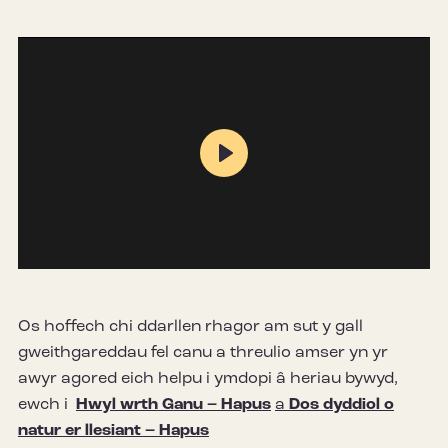
Play
Mute
Settings
Os hoffech chi ddarllen rhagor am sut y gall
gweithgareddau fel canu a threulio amser yn yr
awyr agored eich helpu i ymdopi â heriau bywyd,
ewch i
Hwyl wrth Ganu – Hapus
a
Dos dyddiol o
natur er llesiant – Hapus