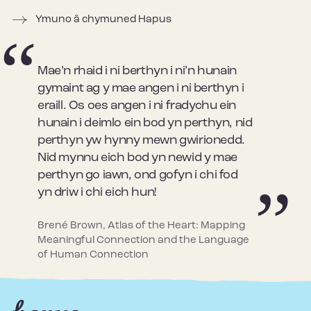
Ymuno â chymuned Hapus
Mae’n rhaid i ni berthyn i ni’n hunain
gymaint ag y mae angen i ni berthyn i
eraill. Os oes angen i ni fradychu ein
hunain i deimlo ein bod yn perthyn, nid
perthyn yw hynny mewn gwirionedd.
Nid mynnu eich bod yn newid y mae
perthyn go iawn, ond gofyn i chi fod
yn driw i chi eich hun!
Brené Brown, Atlas of the Heart: Mapping
Meaningful Connection and the Language
of Human Connection