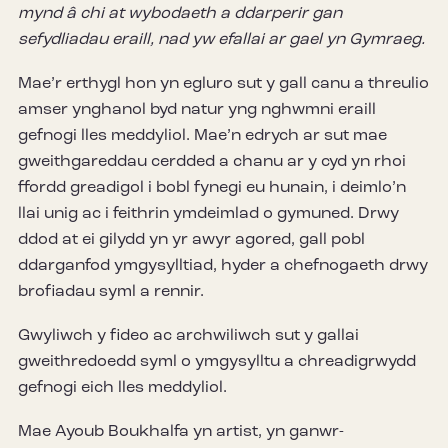
mynd â chi at wybodaeth a ddarperir gan
sefydliadau eraill, nad yw efallai ar gael yn Gymraeg.
Mae’r erthygl hon yn egluro sut y gall canu a threulio
amser ynghanol byd natur yng nghwmni eraill
gefnogi lles meddyliol. Mae’n edrych ar sut mae
gweithgareddau cerdded a chanu ar y cyd yn rhoi
ffordd greadigol i bobl fynegi eu hunain, i deimlo’n
llai unig ac i feithrin ymdeimlad o gymuned. Drwy
ddod at ei gilydd yn yr awyr agored, gall pobl
ddarganfod ymgysylltiad, hyder a chefnogaeth drwy
brofiadau syml a rennir.
Gwyliwch y fideo ac archwiliwch sut y gallai
gweithredoedd syml o ymgysylltu a chreadigrwydd
gefnogi eich lles meddyliol.
Mae Ayoub Boukhalfa yn artist, yn ganwr-