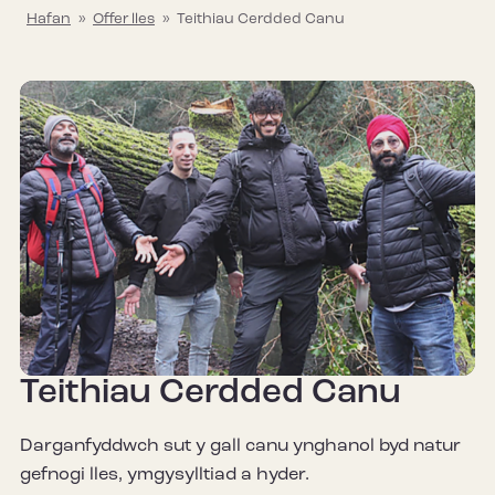
Hafan
»
Offer lles
»
Teithiau Cerdded Canu
Teithiau Cerdded Canu
Darganfyddwch sut y gall canu ynghanol byd natur
gefnogi lles, ymgysylltiad a hyder.