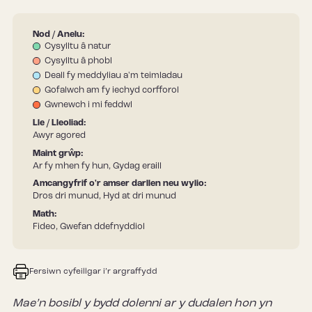
Nod / Anelu:
Cysylltu â natur
Cysylltu â phobl
Deall fy meddyliau a'm teimladau
Gofalwch am fy iechyd corfforol
Gwnewch i mi feddwl
Lle / Lleoliad:
Awyr agored
Maint grŵp:
Ar fy mhen fy hun, Gydag eraill
Amcangyfrif o'r amser darllen neu wylio:
Dros dri munud, Hyd at dri munud
Math:
Fideo, Gwefan ddefnyddiol
Fersiwn cyfeillgar i’r argraffydd
Mae’n bosibl y bydd dolenni ar y dudalen hon yn