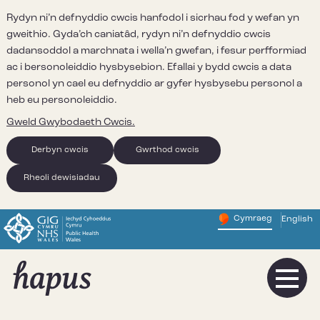
Rydyn ni’n defnyddio cwcis hanfodol i sicrhau fod y wefan yn
gweithio. Gyda’ch caniatâd, rydyn ni’n defnyddio cwcis
dadansoddol a marchnata i wella’n gwefan, i fesur perfformiad
ac i bersonoleiddio hysbysebion. Efallai y bydd cwcis a data
personol yn cael eu defnyddio ar gyfer hysbysebu personol a
heb eu personoleiddio.
Gweld Gwybodaeth Cwcis.
Derbyn cwcis
Gwrthod cwcis
Rheoli dewisiadau
Cymraeg
English
– Newid y
Change website 