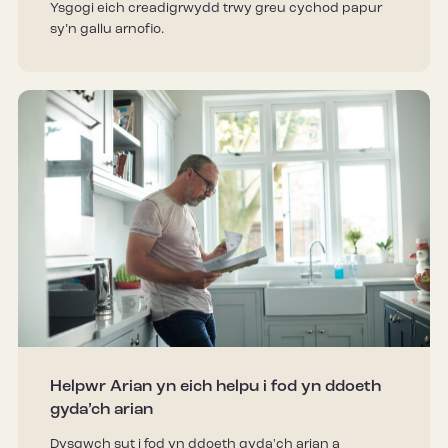
Ysgogi eich creadigrwydd trwy greu cychod papur
sy’n gallu arnofio.
Helpwr Arian yn eich helpu i fod yn ddoeth
gyda’ch arian
Dysgwch sut i fod yn ddoeth gyda'ch arian a