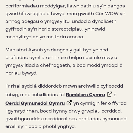
berfformiadau meddylgar, llawn dathlu sy’n dangos
gwerthfawrogiad o fywyd, mae gwaith Côr WOW yn
annog adegau o ymgysylltu, undod a dynoliaeth
gyffredin sy’n herio stereoteipiau, yn newid
meddylfryd ac yn meithrin croeso.
Mae stori Ayoub yn dangos y gall hyd yn oed
brofiadau syml a rennir ein helpu i deimlo mwy o
ymgysylltiad a chefnogaeth, a bod modd ymdopi â
heriau bywyd.
I’r rhai sydd â diddordeb mewn archwilio cyfleoedd
tebyg, mae sefydliadau fel
Ramblers Cymru
a
Cerdd Gymunedol Cymru
yn cynnig nifer o ffyrdd
i gymryd rhan, boed hynny drwy grwpiau cerdded,
gweithgareddau cerddorol neu brofiadau cymunedol
eraill sy’n dod â phobl ynghyd.