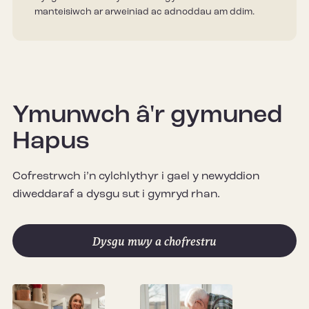
manteisiwch ar arweiniad ac adnoddau am ddim.
Ymunwch â'r gymuned
Hapus
Cofrestrwch i’n cylchlythyr i gael y newyddion
diweddaraf a dysgu sut i gymryd rhan.
Dysgu mwy a chofrestru