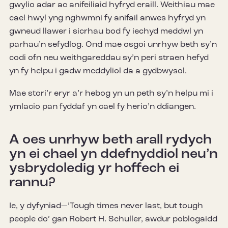
gwylio adar ac anifeiliaid hyfryd eraill. Weithiau mae
cael hwyl yng nghwmni fy anifail anwes hyfryd yn
gwneud llawer i sicrhau bod fy iechyd meddwl yn
parhau’n sefydlog. Ond mae osgoi unrhyw beth sy’n
codi ofn neu weithgareddau sy’n peri straen hefyd
yn fy helpu i gadw meddyliol da a gydbwysol.
Mae stori’r eryr a’r hebog yn un peth sy’n helpu mi i
ymlacio pan fyddaf yn cael fy herio’n ddiangen.
A oes unrhyw beth arall rydych
yn ei chael yn ddefnyddiol neu’n
ysbrydoledig yr hoffech ei
rannu?
Ie, y dyfyniad—’Tough times never last, but tough
people do’ gan Robert H. Schuller, awdur poblogaidd