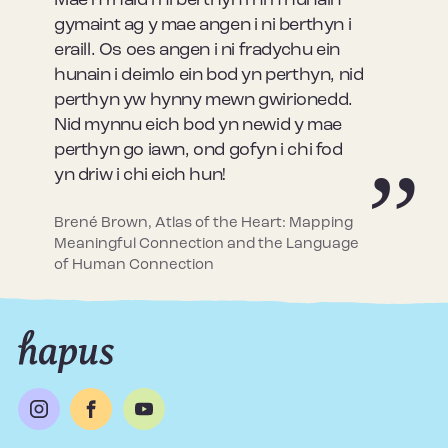
Mae’n rhaid i ni berthyn i ni’n hunain
gymaint ag y mae angen i ni berthyn i
eraill. Os oes angen i ni fradychu ein
hunain i deimlo ein bod yn perthyn, nid
perthyn yw hynny mewn gwirionedd.
Nid mynnu eich bod yn newid y mae
perthyn go iawn, ond gofyn i chi fod
yn driw i chi eich hun!
Brené Brown, Atlas of the Heart: Mapping
Meaningful Connection and the Language
of Human Connection