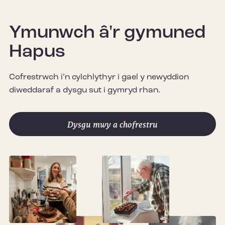
Ymunwch â'r gymuned
Hapus
Cofrestrwch i’n cylchlythyr i gael y newyddion
diweddaraf a dysgu sut i gymryd rhan.
Dysgu mwy a chofrestru