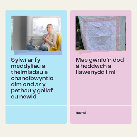
Sylwi ar fy
Mae gwnïo’n dod
meddyliau a
â heddwch a
theimladau a
llawenydd i mi
chanolbwyntio
dim ond ar y
pethau y gallaf
eu newid
Rachel