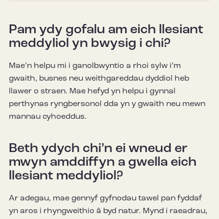
Pam ydy gofalu am eich llesiant
meddyliol yn bwysig i chi?
Mae’n helpu mi i ganolbwyntio a rhoi sylw i’m
gwaith, busnes neu weithgareddau dyddiol heb
llawer o straen. Mae hefyd yn helpu i gynnal
perthynas ryngbersonol dda yn y gwaith neu mewn
mannau cyhoeddus.
Beth ydych chi’n ei wneud er
mwyn amddiffyn a gwella eich
llesiant meddyliol?
Ar adegau, mae gennyf gyfnodau tawel pan fyddaf
yn aros i rhyngweithio â byd natur. Mynd i raeadrau,