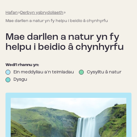
Hafan
»
Derbyn ysbrydoliaeth
»
Mae darllen a natur yn fy helpu i beidio â chynhyrfu
Mae darllen a natur yn fy
helpu i beidio â chynhyrfu
Wedi’i rhannu yn:
Ein meddyliau a'n teimladau
Cysylltu â natur
Dysgu