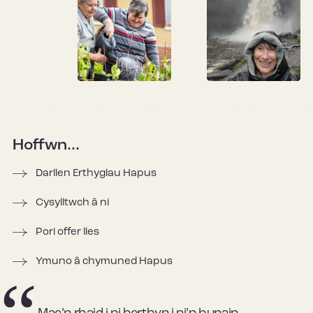
Hoffwn...
Darllen Erthyglau Hapus
Cysylltwch â ni
Pori offer lles
Ymuno â chymuned Hapus