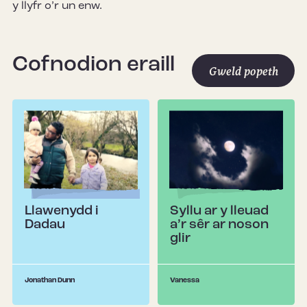
y llyfr o’r un enw.
Cofnodion eraill
Gweld popeth
Llawenydd i
Syllu ar y lleuad
Dadau
a’r sêr ar noson
glir
Jonathan Dunn
Vanessa