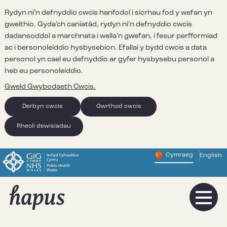
Rydyn ni’n defnyddio cwcis hanfodol i sicrhau fod y wefan yn
gweithio. Gyda’ch caniatâd, rydyn ni’n defnyddio cwcis
dadansoddol a marchnata i wella’n gwefan, i fesur perfformiad
ac i bersonoleiddio hysbysebion. Efallai y bydd cwcis a data
personol yn cael eu defnyddio ar gyfer hysbysebu personol a
heb eu personoleiddio.
Gweld Gwybodaeth Cwcis.
Derbyn cwcis
Gwrthod cwcis
Rheoli dewisiadau
Cymraeg
English
– Newid y
Change website 