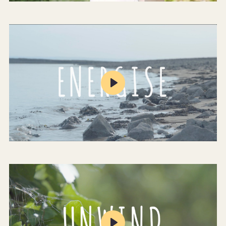
Mute
Settings
Play
Mute
Settings