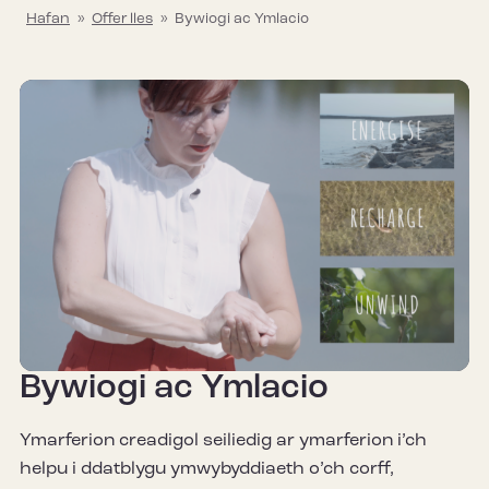
Hafan
»
Offer lles
»
Bywiogi ac Ymlacio
Bywiogi ac Ymlacio
Ymarferion creadigol seiliedig ar ymarferion i’ch
helpu i ddatblygu ymwybyddiaeth o’ch corff,