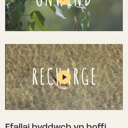
Play
Mute
Settings
Play
Mute
Settings
Efallai byddwch yn hoffi