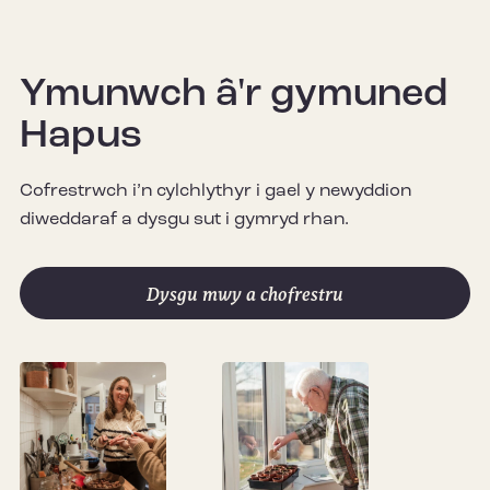
Ymunwch â'r gymuned
Hapus
Cofrestrwch i’n cylchlythyr i gael y newyddion
diweddaraf a dysgu sut i gymryd rhan.
Dysgu mwy a chofrestru