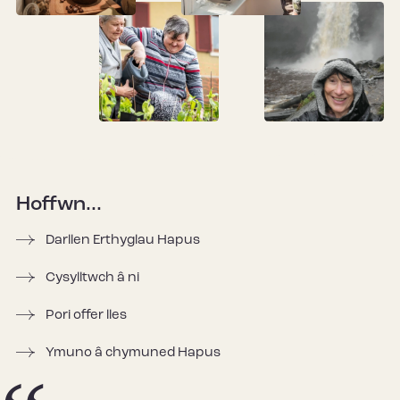
Hoffwn...
Darllen Erthyglau Hapus
Cysylltwch â ni
Pori offer lles
Ymuno â chymuned Hapus