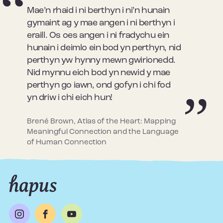
Mae’n rhaid i ni berthyn i ni’n hunain
gymaint ag y mae angen i ni berthyn i
eraill. Os oes angen i ni fradychu ein
hunain i deimlo ein bod yn perthyn, nid
perthyn yw hynny mewn gwirionedd.
Nid mynnu eich bod yn newid y mae
perthyn go iawn, ond gofyn i chi fod
yn driw i chi eich hun!
Brené Brown, Atlas of the Heart: Mapping
Meaningful Connection and the Language
of Human Connection