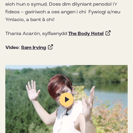
eich hun o symud. Does dim dilyniant penodol i’r
fideos – gwiriwch a oes angen i chi Fywiogi a/neu
Ymlacio, a bant â chi!
Thania Acarón, sylfaenydd
The Body Hotel
Video
:
Sam Irving
Play