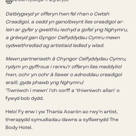
Fersiwn cyfeillgar i’r argraffydd
Datblygwyd yr offeryn hwn fel rhan o Cwtsh
Creadigol, a oedd yn ganolbwynt lles creadigol ar-
lein ar gyfer y gweithlu iechyd a gofal yng Nghymru,
a grëwyd gan Gyngor Celfyddydau Cymru mewn
cydweithrediad ag artistiaid ledled y wlad.
Mewn partneriaeth â Chyngor Celfyddydau Cymru,
rydym yn gyffrous i rannu’r offeryn lles meddyliol
hwn, ochr yn ochr â llawer o adnoddau creadigol
eraill, gyda phawb yng Nghymru!
‘Tiwniwch i mewn’ i’ch corff a ‘thiwniwch allan’ o
fywyd bob dydd.
Helo! Fy enw i yw Thania Acarón ac rwy’n artist,
therapydd symudiadau dawns a sylfaenydd The
Body Hotel.