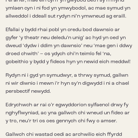
Fel arfer, mae ein cyrff yn gwybod beth sy’n mynd
ymlaen cyn i ni fod yn ymwybodol, ac mae symud yn
allweddol i ddeall sut rydyn ni’n ymwneud ag eraill.
Efallai y bydd rhai pobl yn credu bod dawnsio ar
gyfer ‘y theatr neu deledu’n unig’ ac hyd yn oed yn
dweud ‘dydw i ddim yn dawnsio’ neu ‘mae gen i ddwy
droed chwith’ – os ydych chi’n teimlo fel ‘na,
gobeithio y bydd y fideos hyn yn newid eich meddwl!
Rydyn ni i gyd yn symudwyr, a thrwy symud, gallwn
ni wir diwnio i mewn i’r hyn sy’n digwydd i ni a chael
persbectif newydd.
Edrychwch ar rai o’r egwyddorion sylfaenol drwy fy
nghyflwyniad, ac yna gallwch chi wneud un fideo ar
y tro, neu’r tri os oes gennych chi fwy o amser.
Gallwch chi wastad oedi ac archwilio eich ffyrdd