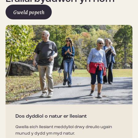
Gweld popeth
Dos dyddiol o natur er llesiant
Gwella eich llesiant meddyliol drwy dreulio ugain
munud y dydd ym myd natur.