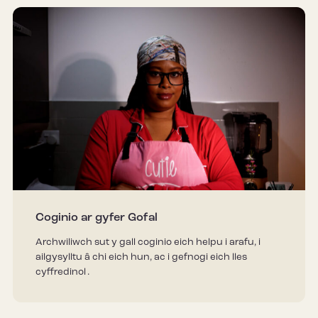
Coginio ar gyfer Gofal
Archwiliwch sut y gall coginio eich helpu i arafu, i
ailgysylltu â chi eich hun, ac i gefnogi eich lles
cyffredinol .