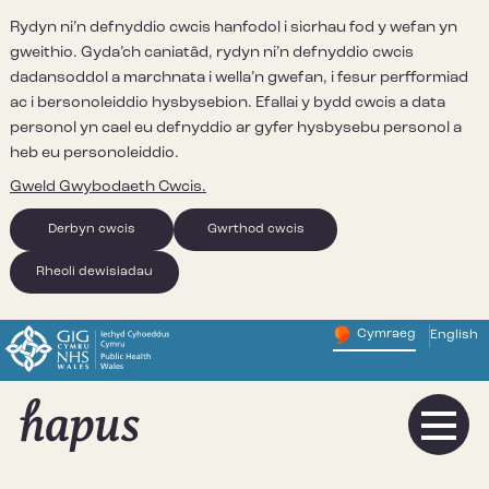
Rydyn ni’n defnyddio cwcis hanfodol i sicrhau fod y wefan yn
gweithio. Gyda’ch caniatâd, rydyn ni’n defnyddio cwcis
dadansoddol a marchnata i wella’n gwefan, i fesur perfformiad
ac i bersonoleiddio hysbysebion. Efallai y bydd cwcis a data
personol yn cael eu defnyddio ar gyfer hysbysebu personol a
heb eu personoleiddio.
Gweld Gwybodaeth Cwcis.
Derbyn cwcis
Gwrthod cwcis
Rheoli dewisiadau
Cymraeg
English
– Newid y
Change website 