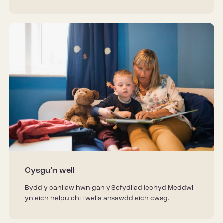
Cysgu’n well
Bydd y canllaw hwn gan y Sefydliad Iechyd Meddwl
yn eich helpu chi i wella ansawdd eich cwsg.