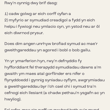
Rwy’n cynnig dwy brif dasg:
1) cadw golwg ar eich corff cyfan a
2) myfyrio ar symudiad creadigol a fydd yn eich
helpu i fywiogi neu ymlacio cyn, yn ystod neu ar ôl
eich diwrnod prysur.
Does dim angen unrhyw brofiad symud ac mae’r
gweithgareddau yn agored i bobl o bob gallu.
Yn yr ymarferion hyn, rwy’n defnyddio fy
hyfforddiant fel therapydd symudiadau dawns a’m
gwaith ym maes atal gorflinder ers nifer o
flynyddoedd i gynnig syniadau cyflym, awgrymiadau
a gweithgareddau byr i’ch cael chi i symud tra’n
cefnogi eich llesiant (a chadw pethau’n ysgafn ac yn
hwyliog).