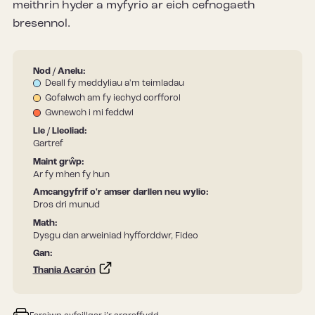
meithrin hyder a myfyrio ar eich cefnogaeth
bresennol.
Nod / Anelu:
Deall fy meddyliau a'm teimladau
Gofalwch am fy iechyd corfforol
Gwnewch i mi feddwl
Lle / Lleoliad:
Gartref
Maint grŵp:
Ar fy mhen fy hun
Amcangyfrif o'r amser darllen neu wylio:
Dros dri munud
Math:
Dysgu dan arweiniad hyfforddwr, Fideo
Gan:
Thania Acarón