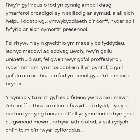
Rwy’n gyffrous o fod yn cynnig ambell dasg
ymarferol creadigol sy’n seiliedig ar symud, a all eich
helpu i ddatblygu ymwybyddiaeth o’r corff, hyder ac i
fyfyrio ar eich cymorth presennol.
Fel rhywun sy’n gweithio ym maes y celfyddydau,
iechyd meddwl ac addysg uwch, rwy’n gallu
uniaethu â sut, fel gweithwyr gofal proffesiynol,
rydyn ni’n aml yn rhoi pobl eraill yn gyntaf, a gall
gofalu am ein hunain fod yn heriol gyda’n hamserlen
brysur.
Y syniad y tu ôl i’r gyfres o fideos yw tiwnio i mewn
i’ch corff a thiwnio allan o fywyd bob dydd, hyd yn
oed am ychydig funudau! Gall yr ymarferion hyn gael
eu gwneud mewn unrhyw fath o ofod, a sut rydych
chi’n teimlo’n fwyaf cyfforddus.