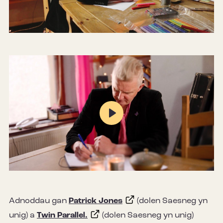
Mute
Settings
Play
Mute
Settings
Adnoddau gan
Patrick Jones
(dolen Saesneg yn
unig) a
Twin Parallel.
(dolen Saesneg yn unig)