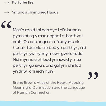
Pori offer lles
Ymuno â chymuned Hapus
Mae’n rhaid i ni berthyn i ni’n hunain
gymaint ag y mae angen i ni berthyn i
eraill. Os oes angen i ni fradychu ein
hunain i deimlo ein bod yn perthyn, nid
perthyn yw hynny mewn gwirionedd.
Nid mynnu eich bod yn newid y mae
perthyn go iawn, ond gofyn i chi fod
yn driw i chi eich hun!
Brené Brown, Atlas of the Heart: Mapping
Meaningful Connection and the Language
of Human Connection