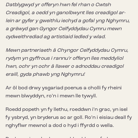
Datblygwyd yr offeryn hwn fel rhan o Cwtsh
Creadigol, a oedd yn ganolbwynt lles creadigol ar-
lein ar gyfer y gweithlu iechyd a gofal yng Nghymru,
a grëwyd gan Gyngor Celfyddydau Cymru mewn
cydweithrediad ag artistiaid ledled y wlad.
Mewn partneriaeth â Chyngor Celfyddydau Cymru,
rydym yn gyffrous i rannu’r offeryn lles meddyliol
hwn, ochr yn ochr â llawer o adnoddau creadigol
eraill, gyda phawb yng Nghymru!
Ar ôl bod drwy ysgariad poenus a cholli fy rheini
mewn blwyddyn, ro’n i mewn lle tywyll.
Roedd popeth yn fy llethu, roeddwn i’n grac, yn isel
fy ysbryd, yn bryderus ac ar goll. Ro’n i eisiau deall fy
nghyflwr mewnol a dod o hyd i ffyrdd o wella.