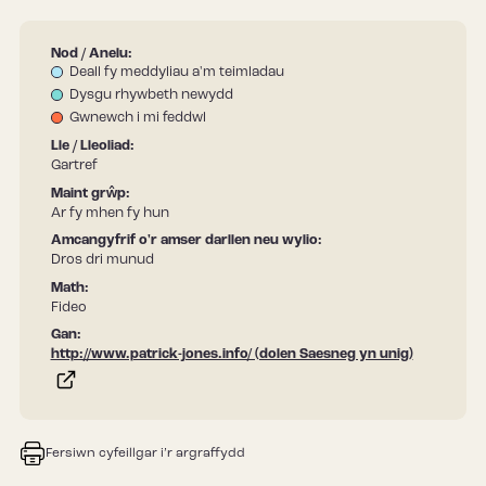
Nod / Anelu:
Deall fy meddyliau a'm teimladau
Dysgu rhywbeth newydd
Gwnewch i mi feddwl
Lle / Lleoliad:
Gartref
Maint grŵp:
Ar fy mhen fy hun
Amcangyfrif o'r amser darllen neu wylio:
Dros dri munud
Math:
Fideo
Gan:
http://www.patrick-jones.info/ (dolen Saesneg yn unig)
Fersiwn cyfeillgar i’r argraffydd