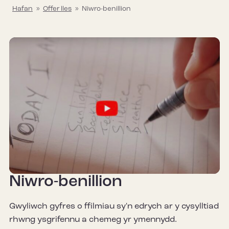
Hafan
»
Offer lles
»
Niwro-benillion
Niwro-benillion
Gwyliwch gyfres o ffilmiau sy'n edrych ar y cysylltiad
rhwng ysgrifennu a chemeg yr ymennydd.