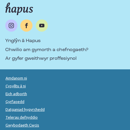
Ynglŷn â Hapus
Chwilio am gymorth a chefnogaeth?
Ar gyfer gweithwyr proffesiynol
Amdanom ni
Cysylltu â ni
Eich adborth
Gyrfaoedd
Datganiad hygyrchedd
Telerau defnyddio
Gwybodaeth Cwcis