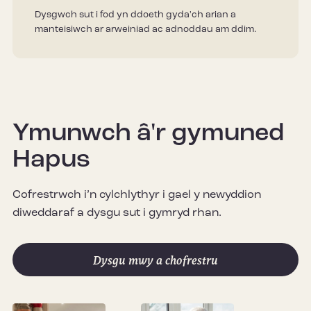
Dysgwch sut i fod yn ddoeth gyda'ch arian a
manteisiwch ar arweiniad ac adnoddau am ddim.
Ymunwch â'r gymuned
Hapus
Cofrestrwch i’n cylchlythyr i gael y newyddion
diweddaraf a dysgu sut i gymryd rhan.
Dysgu mwy a chofrestru