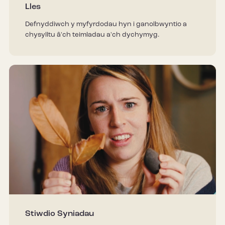
Lles
Defnyddiwch y myfyrdodau hyn i ganolbwyntio a
chysylltu â'ch teimladau a'ch dychymyg.
Stiwdio Syniadau