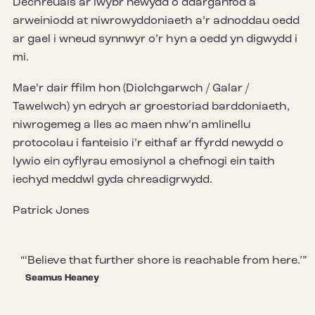
Dechreuais ar lwybr newydd o ddarganfod a
arweiniodd at niwrowyddoniaeth a’r adnoddau oedd
ar gael i wneud synnwyr o’r hyn a oedd yn digwydd i
mi.
Mae’r dair ffilm hon (Diolchgarwch / Galar /
Tawelwch) yn edrych ar groestoriad barddoniaeth,
niwrogemeg a lles ac maen nhw’n amlinellu
protocolau i fanteisio i’r eithaf ar ffyrdd newydd o
lywio ein cyflyrau emosiynol a chefnogi ein taith
iechyd meddwl gyda chreadigrwydd.
Patrick Jones
‘Believe that further shore is reachable from here.’
Seamus Heaney