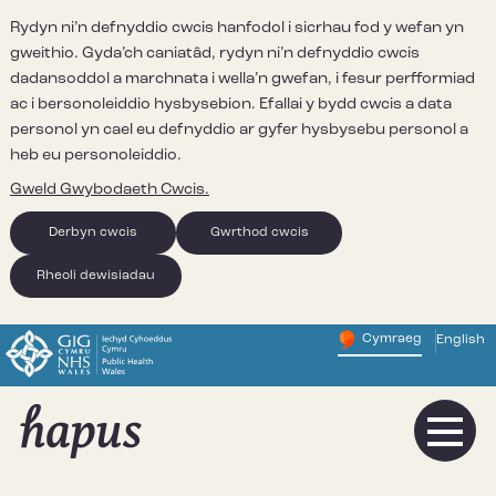
Rydyn ni’n defnyddio cwcis hanfodol i sicrhau fod y wefan yn
gweithio. Gyda’ch caniatâd, rydyn ni’n defnyddio cwcis
dadansoddol a marchnata i wella’n gwefan, i fesur perfformiad
ac i bersonoleiddio hysbysebion. Efallai y bydd cwcis a data
personol yn cael eu defnyddio ar gyfer hysbysebu personol a
heb eu personoleiddio.
Gweld Gwybodaeth Cwcis.
Derbyn cwcis
Gwrthod cwcis
Rheoli dewisiadau
Cymraeg
English
– Newid y
Change website 