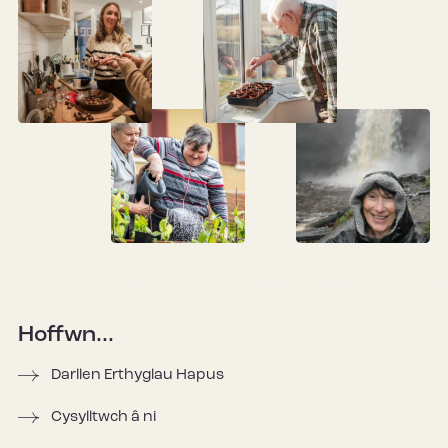
Hoffwn...
Darllen Erthyglau Hapus
Cysylltwch â ni