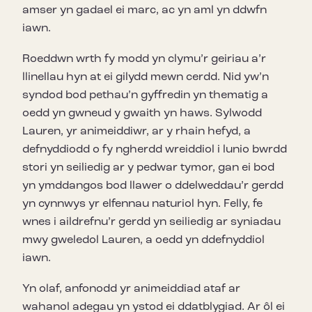
amser yn gadael ei marc, ac yn aml yn ddwfn
iawn.
Roeddwn wrth fy modd yn clymu’r geiriau a’r
llinellau hyn at ei gilydd mewn cerdd. Nid yw’n
syndod bod pethau’n gyffredin yn thematig a
oedd yn gwneud y gwaith yn haws. Sylwodd
Lauren, yr animeiddiwr, ar y rhain hefyd, a
defnyddiodd o fy ngherdd wreiddiol i lunio bwrdd
stori yn seiliedig ar y pedwar tymor, gan ei bod
yn ymddangos bod llawer o ddelweddau’r gerdd
yn cynnwys yr elfennau naturiol hyn. Felly, fe
wnes i aildrefnu’r gerdd yn seiliedig ar syniadau
mwy gweledol Lauren, a oedd yn ddefnyddiol
iawn.
Yn olaf, anfonodd yr animeiddiad ataf ar
wahanol adegau yn ystod ei ddatblygiad. Ar ôl ei