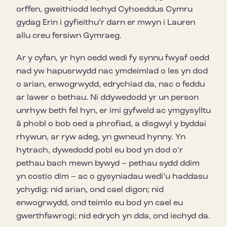
orffen, gweithiodd Iechyd Cyhoeddus Cymru
gydag Erin i gyfieithu’r darn er mwyn i Lauren
allu creu fersiwn Gymraeg.
Ar y cyfan, yr hyn oedd wedi fy synnu fwyaf oedd
nad yw hapusrwydd nac ymdeimlad o les yn dod
o arian, enwogrwydd, edrychiad da, nac o feddu
ar lawer o bethau. Ni ddywedodd yr un person
unrhyw beth fel hyn, er imi gyfweld ac ymgysylltu
â phobl o bob oed a phrofiad, a disgwyl y byddai
rhywun, ar ryw adeg, yn gwneud hynny. Yn
hytrach, dywedodd pobl eu bod yn dod o’r
pethau bach mewn bywyd – pethau sydd ddim
yn costio dim – ac o gysyniadau wedi’u haddasu
ychydig: nid arian, ond cael digon; nid
enwogrwydd, ond teimlo eu bod yn cael eu
gwerthfawrogi; nid edrych yn dda, ond iechyd da.