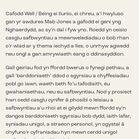
Cafodd Well / Being ei llunio, ei chreu, a’i hwyluso
gan yr awdures Mab Jones a gafodd ei geni yng
Nghaerdydd, ac sy’n dal i fyw yno. Roedd yn ceisio
casglu safbwyntiau a mewnwelediadau o bob rhan
o’r wlad ar y thema iechyd a lles, o unrhyw agwedd
neu ongl a gan amrywiaeth eang o ddinasyddion.
Gall geiriau fod yn ffordd bwerus o fynegi pethau, a
gall ‘barddoniaeth’ ddod o sgyrsiau a chyffesiadau
pobl go iawn, waeth beth fo’u tafodiaith, eu
gwahaniaethau, neu eu safbwyntiau. Nod y prosiect
hwn oedd casglu cynifer â phosibl o leisiau a
safbwyntiau a’u rhoi at ei gilydd mewn ffordd sy’n
dangos barddoniaeth sgyrsiau bob dydd, iaith lafar,
syniadau unigol, a straeon personol, yn ogystal â
chyfuno’r cyfraniadau hyn mewn cerdd unigol