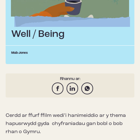
Well / Being
Mab Jones
Rhannu ar:
Cerdd ar ffurf ffilm wedi’i hanimeiddio ar y thema
hapusrwydd gyda chyfraniadau gan bobl o bob
rhan o Gymru.