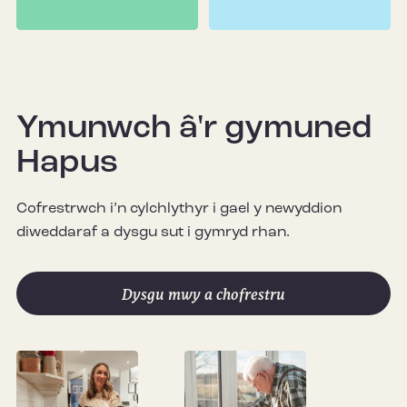
Ymunwch â'r gymuned
Hapus
Cofrestrwch i’n cylchlythyr i gael y newyddion
diweddaraf a dysgu sut i gymryd rhan.
Dysgu mwy a chofrestru