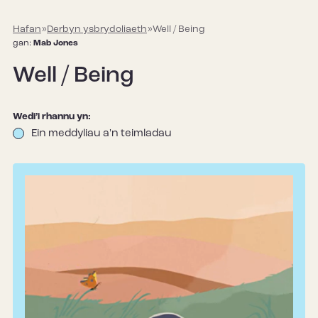
Hafan
»
Derbyn ysbrydoliaeth
»
Well / Being
gan:
Mab Jones
Well / Being
Wedi’i rhannu yn:
Ein meddyliau a'n teimladau