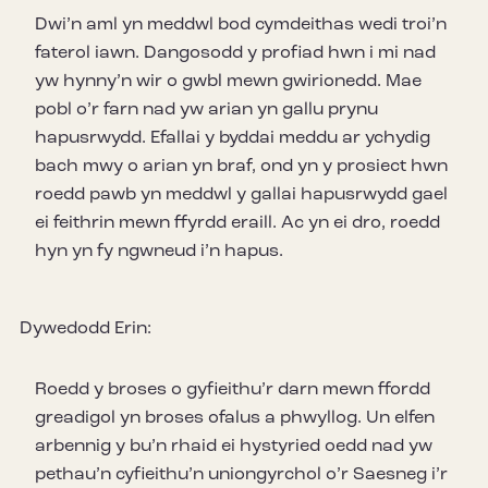
Dwi’n aml yn meddwl bod cymdeithas wedi troi’n
faterol iawn. Dangosodd y profiad hwn i mi nad
yw hynny’n wir o gwbl mewn gwirionedd. Mae
pobl o’r farn nad yw arian yn gallu prynu
hapusrwydd. Efallai y byddai meddu ar ychydig
bach mwy o arian yn braf, ond yn y prosiect hwn
roedd pawb yn meddwl y gallai hapusrwydd gael
ei feithrin mewn ffyrdd eraill. Ac yn ei dro, roedd
hyn yn fy ngwneud i’n hapus.
Dywedodd Erin:
Roedd y broses o gyfieithu’r darn mewn ffordd
greadigol yn broses ofalus a phwyllog. Un elfen
arbennig y bu’n rhaid ei hystyried oedd nad yw
pethau’n cyfieithu’n uniongyrchol o’r Saesneg i’r