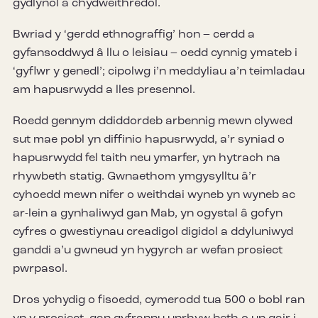
gydlynol a chydweithredol.
Bwriad y ‘gerdd ethnograffig’ hon – cerdd a
gyfansoddwyd â llu o leisiau – oedd cynnig ymateb i
‘gyflwr y genedl’; cipolwg i’n meddyliau a’n teimladau
am hapusrwydd a lles presennol.
Roedd gennym ddiddordeb arbennig mewn clywed
sut mae pobl yn diffinio hapusrwydd, a’r syniad o
hapusrwydd fel taith neu ymarfer, yn hytrach na
rhywbeth statig. Gwnaethom ymgysylltu â’r
cyhoedd mewn nifer o weithdai wyneb yn wyneb ac
ar-lein a gynhaliwyd gan Mab, yn ogystal â gofyn
cyfres o gwestiynau creadigol digidol a ddyluniwyd
ganddi a’u gwneud yn hygyrch ar wefan prosiect
pwrpasol.
Dros ychydig o fisoedd, cymerodd tua 500 o bobl ran