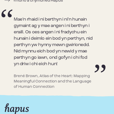
Ymuno â chymuned Hapus
Mae’n rhaid i ni berthyn i ni’n hunain
gymaint ag y mae angen i ni berthyn i
eraill. Os oes angen i ni fradychu ein
hunain i deimlo ein bod yn perthyn, nid
perthyn yw hynny mewn gwirionedd.
Nid mynnu eich bod yn newid y mae
perthyn go iawn, ond gofyn i chi fod
yn driw i chi eich hun!
Brené Brown, Atlas of the Heart: Mapping
Meaningful Connection and the Language
of Human Connection