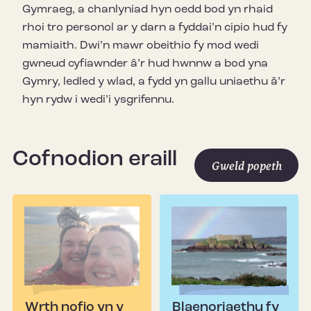
Gymraeg, a chanlyniad hyn oedd bod yn rhaid
rhoi tro personol ar y darn a fyddai’n cipio hud fy
mamiaith. Dwi’n mawr obeithio fy mod wedi
gwneud cyfiawnder â’r hud hwnnw a bod yna
Gymry, ledled y wlad, a fydd yn gallu uniaethu â’r
hyn rydw i wedi’i ysgrifennu.
Cofnodion eraill
Gweld popeth
Wrth nofio yn y
Blaenoriaethu fy