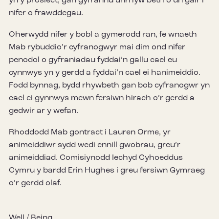
yn y prosiect, gan gyfrannu unrhyw beth o un gair i
nifer o frawddegau.
Oherwydd nifer y bobl a gymerodd ran, fe wnaeth
Mab rybuddio’r cyfranogwyr mai dim ond nifer
penodol o gyfraniadau fyddai’n gallu cael eu
cynnwys yn y gerdd a fyddai’n cael ei hanimeiddio.
Fodd bynnag, bydd rhywbeth gan bob cyfranogwr yn
cael ei gynnwys mewn fersiwn hirach o’r gerdd a
gedwir ar y wefan.
Rhoddodd Mab gontract i Lauren Orme, yr
animeiddiwr sydd wedi ennill gwobrau, greu’r
animeiddiad. Comisiynodd Iechyd Cyhoeddus
Cymru y bardd Erin Hughes i greu fersiwn Gymraeg
o’r gerdd olaf.
Well / Being