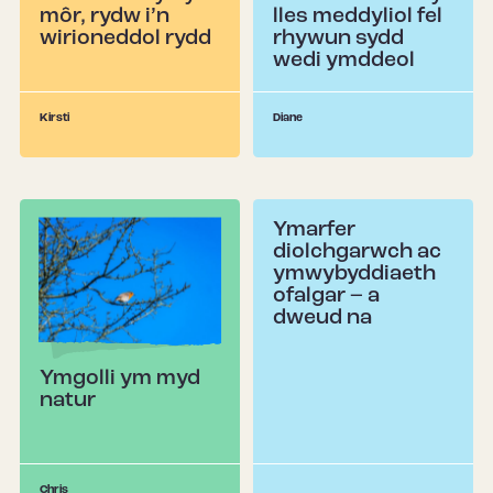
môr, rydw i’n
lles meddyliol fel
wirioneddol rydd
rhywun sydd
wedi ymddeol
Kirsti
Diane
Ymarfer
diolchgarwch ac
ymwybyddiaeth
ofalgar – a
dweud na
Ymgolli ym myd
natur
Chris