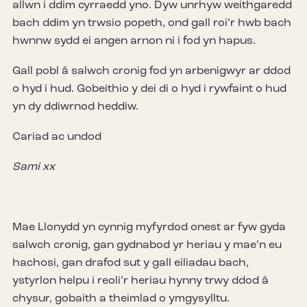
allwn i ddim cyrraedd yno. Dyw unrhyw weithgaredd
bach ddim yn trwsio popeth, ond gall roi’r hwb bach
hwnnw sydd ei angen arnon ni i fod yn hapus.
Gall pobl â salwch cronig fod yn arbenigwyr ar ddod
o hyd i hud. Gobeithio y dei di o hyd i rywfaint o hud
yn dy ddiwrnod heddiw.
Cariad ac undod
Sami xx
Mae Llonydd yn cynnig myfyrdod onest ar fyw gyda
salwch cronig, gan gydnabod yr heriau y mae’n eu
hachosi, gan drafod sut y gall eiliadau bach,
ystyrlon helpu i reoli’r heriau hynny trwy ddod â
chysur, gobaith a theimlad o ymgysylltu.