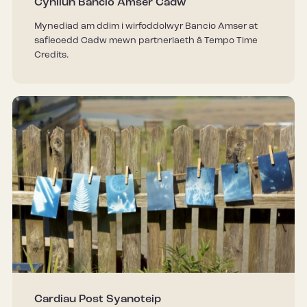
Cynllun Bancio Amser Cadw
Mynediad am ddim i wirfoddolwyr Bancio Amser at
safleoedd Cadw mewn partneriaeth â Tempo Time
Credits.
Cardiau Post Syanoteip