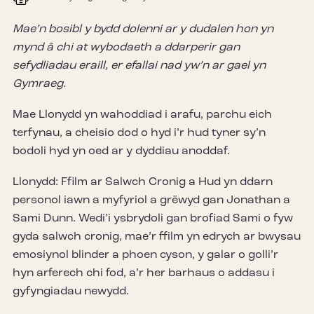
Mae’n bosibl y bydd dolenni ar y dudalen hon yn
mynd â chi at wybodaeth a ddarperir gan
sefydliadau eraill, er efallai nad yw’n ar gael yn
Gymraeg.
Mae Llonydd yn wahoddiad i arafu, parchu eich
terfynau, a cheisio dod o hyd i’r hud tyner sy’n
bodoli hyd yn oed ar y dyddiau anoddaf.
Llonydd: Ffilm ar Salwch Cronig a Hud yn ddarn
personol iawn a myfyriol a grëwyd gan Jonathan a
Sami Dunn. Wedi’i ysbrydoli gan brofiad Sami o fyw
gyda salwch cronig, mae’r ffilm yn edrych ar bwysau
emosiynol blinder a phoen cyson, y galar o golli’r
hyn arferech chi fod, a’r her barhaus o addasu i
gyfyngiadau newydd.