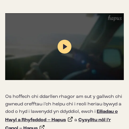
Play
Mute
Settings
Os hoffech chi ddarllen rhagor am sut y gallwch chi
gwneud crefftau i’ch helpu chi i reoli heriau bywyd a
dod o hyd i lawenydd yn ddyddiol, ewch i
Eiliadau o
Hwyl a Rhyfeddod – Hapus
a
Cysylltu nôl i’r
Canol – Hapus