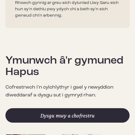
Rhowch gynnig ar greu eich dyluniad Llwy Garu eich
hun sy'n dathlu pwy ydych chi a beth sy'n eich
gwneud chi'n arbennig.
Ymunwch â'r gymuned
Hapus
Cofrestrwch i’n cylchlythyr i gael y newyddion
diweddaraf a dysgu sut i gymryd rhan.
Dysgu mwy a chofrestru