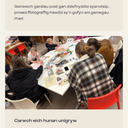
Gwnewch gardiau post gan ddefnyddio syanoteip,
proses ffotograffig hawdd sy'n gofyn am gemegau
rhad.
Carwch eich hunan unigryw