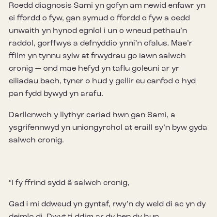
Roedd diagnosis Sami yn gofyn am newid enfawr yn
ei ffordd o fyw, gan symud o ffordd o fyw a oedd
unwaith yn hynod egnïol i un o wneud pethau’n
raddol, gorffwys a defnyddio ynni’n ofalus. Mae’r
ffilm yn tynnu sylw at frwydrau go iawn salwch
cronig — ond mae hefyd yn taflu goleuni ar yr
eiliadau bach, tyner o hud y gellir eu canfod o hyd
pan fydd bywyd yn arafu.
Darllenwch y llythyr cariad hwn gan Sami, a
ysgrifennwyd yn uniongyrchol at eraill sy’n byw gyda
salwch cronig.
“I fy ffrind sydd â salwch cronig,
Gad i mi ddweud yn gyntaf, rwy’n dy weld di ac yn dy
deimlo di. Dwyt ti ddim ar dy ben dy hun.