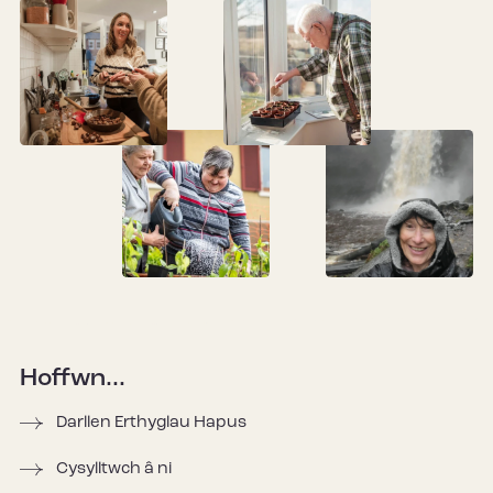
Hoffwn...
Darllen Erthyglau Hapus
Cysylltwch â ni