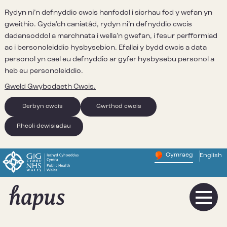
Rydyn ni’n defnyddio cwcis hanfodol i sicrhau fod y wefan yn
gweithio. Gyda’ch caniatâd, rydyn ni’n defnyddio cwcis
dadansoddol a marchnata i wella’n gwefan, i fesur perfformiad
ac i bersonoleiddio hysbysebion. Efallai y bydd cwcis a data
personol yn cael eu defnyddio ar gyfer hysbysebu personol a
heb eu personoleiddio.
Gweld Gwybodaeth Cwcis.
Derbyn cwcis
Gwrthod cwcis
Rheoli dewisiadau
Cymraeg
English
– Newid y
Change website 