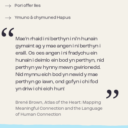
Pori offer lles
Ymuno â chymuned Hapus
Mae’n rhaid i ni berthyn i ni’n hunain
gymaint ag y mae angen i ni berthyn i
eraill. Os oes angen i ni fradychu ein
hunain i deimlo ein bod yn perthyn, nid
perthyn yw hynny mewn gwirionedd.
Nid mynnu eich bod yn newid y mae
perthyn go iawn, ond gofyn i chi fod
yn driw i chi eich hun!
Brené Brown, Atlas of the Heart: Mapping
Meaningful Connection and the Language
of Human Connection