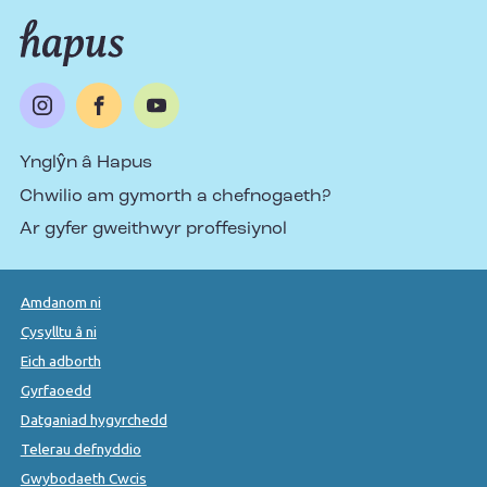
Ynglŷn â Hapus
Chwilio am gymorth a chefnogaeth?
Ar gyfer gweithwyr proffesiynol
Amdanom ni
Cysylltu â ni
Eich adborth
Gyrfaoedd
Datganiad hygyrchedd
Telerau defnyddio
Gwybodaeth Cwcis