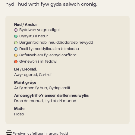
hyd i hud wrth fyw gyda salwch cronig.
Nod / Anelu:
Byddwch yn greadigol
Cysylltu â natur
Darganfod hobi neu ddiddordeb newydd
Deall fy meddyliau a'm teimladau
Gofalwch am fy iechyd corfforol
Gwnewch i mi feddwl
Lle / Lleoliad:
Awyr agored, Gartref
Maint grŵp:
Ar fy mhen fy hun, Gydag eraill
Amcangyfrif o'r amser darllen neu wylio:
Dros dri munud, Hyd at dri munud
Math:
Fideo
Fersiwn cyfeillgar i’r argraffydd