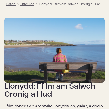
Hafan
»
Offer lles
»
Llonydd: Ffilm am Salwch Cronig a Hud
Llonydd: Ffilm am Salwch
Cronig a Hud
Ffilm dyner sy'n archwilio llonyddwch, galar, a dod o