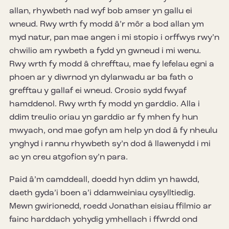
allan, rhywbeth nad wyf bob amser yn gallu ei
wneud. Rwy wrth fy modd â’r môr a bod allan ym
myd natur, pan mae angen i mi stopio i orffwys rwy’n
chwilio am rywbeth a fydd yn gwneud i mi wenu.
Rwy wrth fy modd â chrefftau, mae fy lefelau egni a
phoen ar y diwrnod yn dylanwadu ar ba fath o
grefftau y gallaf ei wneud. Crosio sydd fwyaf
hamddenol. Rwy wrth fy modd yn garddio. Alla i
ddim treulio oriau yn garddio ar fy mhen fy hun
mwyach, ond mae gofyn am help yn dod â fy nheulu
ynghyd i rannu rhywbeth sy’n dod â llawenydd i mi
ac yn creu atgofion sy’n para.
Paid â’m camddeall, doedd hyn ddim yn hawdd,
daeth gyda’i boen a’i ddamweiniau cysylltiedig.
Mewn gwirionedd, roedd Jonathan eisiau ffilmio ar
fainc harddach ychydig ymhellach i ffwrdd ond