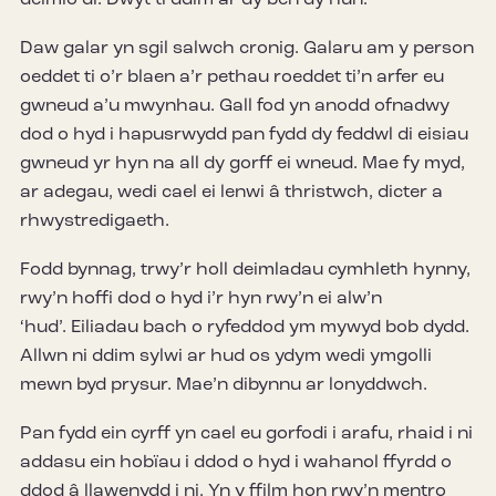
Daw galar yn sgil salwch cronig. Galaru am y person
oeddet ti o’r blaen a’r pethau roeddet ti’n arfer eu
gwneud a’u mwynhau. Gall fod yn anodd ofnadwy
dod o hyd i hapusrwydd pan fydd dy feddwl di eisiau
gwneud yr hyn na all dy gorff ei wneud. Mae fy myd,
ar adegau, wedi cael ei lenwi â thristwch, dicter a
rhwystredigaeth.
Fodd bynnag, trwy’r holl deimladau cymhleth hynny,
rwy’n hoffi dod o hyd i’r hyn rwy’n ei alw’n
‘hud’. Eiliadau bach o ryfeddod ym mywyd bob dydd.
Allwn ni ddim sylwi ar hud os ydym wedi ymgolli
mewn byd prysur. Mae’n dibynnu ar lonyddwch.
Pan fydd ein cyrff yn cael eu gorfodi i arafu, rhaid i ni
addasu ein hobïau i ddod o hyd i wahanol ffyrdd o
ddod â llawenydd i ni. Yn y ffilm hon rwy’n mentro