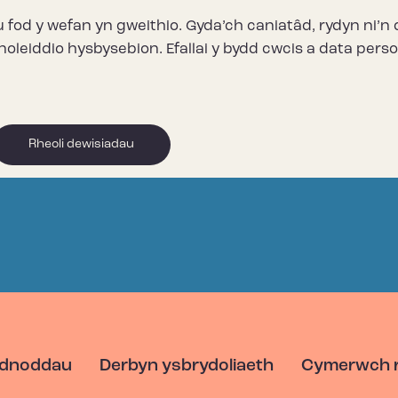
u fod y wefan yn gweithio. Gyda’ch caniatâd, rydyn ni’
onoleiddio hysbysebion. Efallai y bydd cwcis a data per
Rheoli dewisiadau
dnoddau
Derbyn ysbrydoliaeth
Cymerwch 