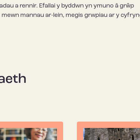
iadau a rennir. Efallai y byddwn yn ymuno â grŵp
ll mewn mannau ar-lein, megis grwpiau ar y cyfry
aeth