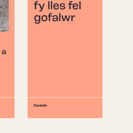
fy lles fel
gofalwr
 a
Danielle