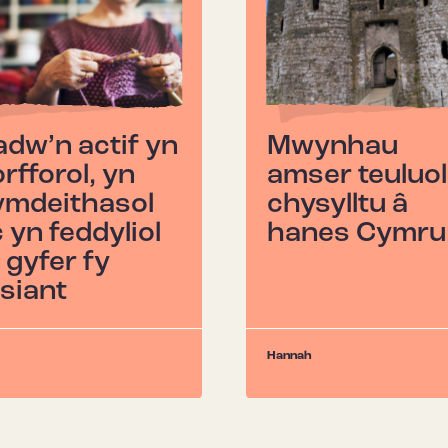
dw’n actif yn
Mwynhau
rfforol, yn
amser teuluol
ymdeithasol
chysylltu â
 yn feddyliol
hanes Cymru
 gyfer fy
esiant
Hannah