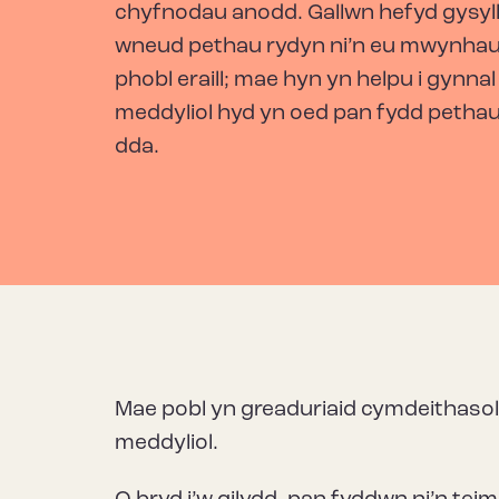
chyfnodau anodd. Gallwn hefyd gysyl
wneud pethau rydyn ni’n eu mwynha
phobl eraill; mae hyn yn helpu i gynnal 
meddyliol hyd yn oed pan fydd petha
dda.
Mae pobl yn greaduriaid cymdeithasol ac
meddyliol.