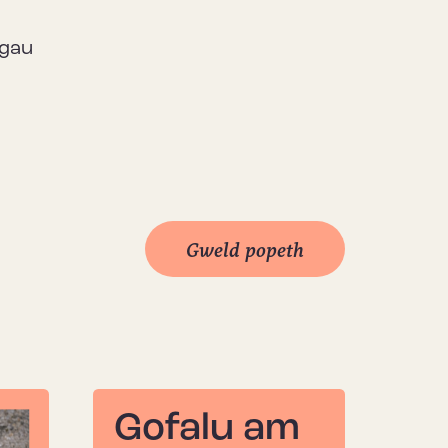
ngau
Gweld popeth
Gofalu am