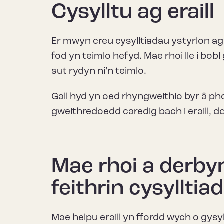
Cysylltu ag eraill
Er mwyn creu cysylltiadau ystyrlon ag e
fod yn teimlo hefyd. Mae rhoi lle i bo
sut rydyn ni’n teimlo.
Gall hyd yn oed rhyngweithio byr â ph
gweithredoedd caredig bach i eraill, d
Mae rhoi a derby
feithrin cysylltia
Mae helpu eraill yn ffordd wych o gysy