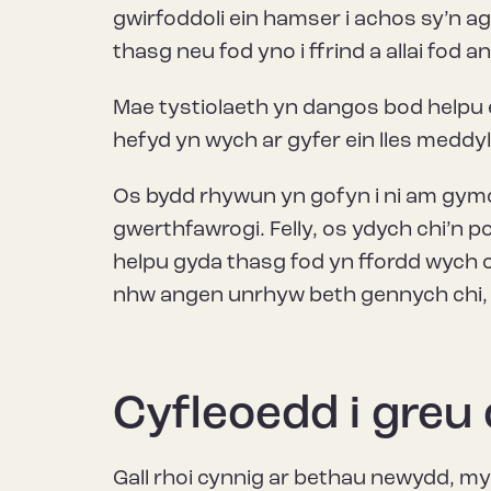
gwirfoddoli ein hamser i achos sy’n a
thasg neu fod yno i ffrind a allai fod a
Mae tystiolaeth yn dangos bod helpu e
hefyd yn wych ar gyfer ein lles meddyli
Os bydd rhywun yn gofyn i ni am gymor
gwerthfawrogi. Felly, os ydych chi’n 
helpu gyda thasg fod yn ffordd wych 
nhw angen unrhyw beth gennych chi, h
Cyfleoedd i greu
Gall rhoi cynnig ar bethau newydd, m