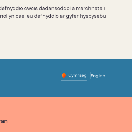
n defnyddio cwcis dadansoddol a marchnata i
sonol yn cael eu defnyddio ar gyfer hysbysebu
Cymraeg
English
– Newid yr iaith ir G
Change website languag
ran