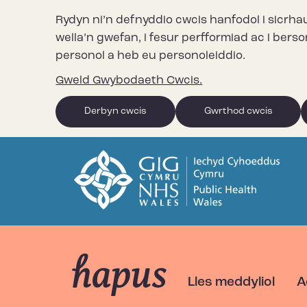
Rydyn ni’n defnyddio cwcis hanfodol i sicrha
wella’n gwefan, i fesur perfformiad ac i bers
personol a heb eu personoleiddio.
Gweld Gwybodaeth Cwcis.
Derbyn cwcis
Gwrthod cwcis
Lles meddyliol
A