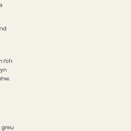
a
ond
 i’ch
dyn
nhw.
u greu