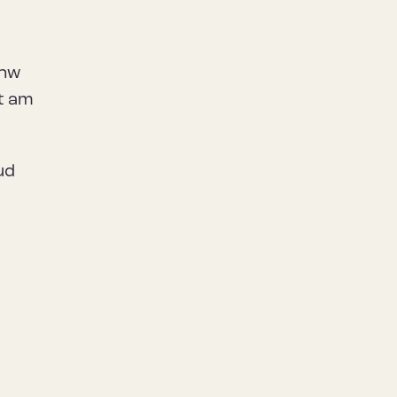
nhw
st am
ud
n