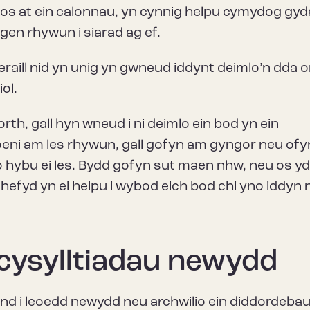
gos at ein calonnau, yn cynnig helpu cymydog gyd
ngen rhywun i siarad ag ef.
raill nid yn unig yn gwneud iddynt deimlo’n dda 
ol.
th, gall hyn wneud i ni deimlo ein bod yn ein
poeni am les rhywun, gall gofyn am gyngor neu ofyn
o hybu ei les. Bydd gofyn sut maen nhw, neu os y
efyd yn ei helpu i wybod eich bod chi yno iddyn 
 cysylltiadau newydd
ynd i leoedd newydd neu archwilio ein diddordeba