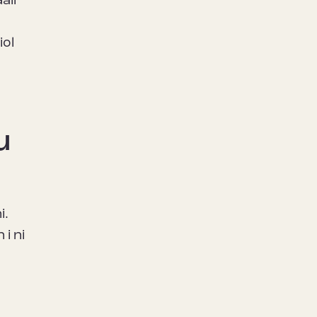
all
iol
u
i.
 i ni