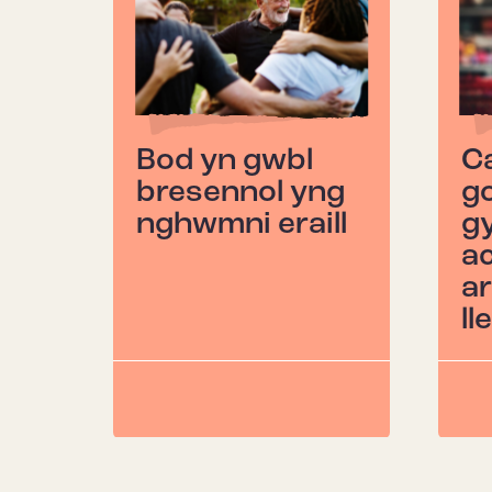
Bod yn gwbl
Ca
bresennol yng
go
nghwmni eraill
g
ac
ar
ll