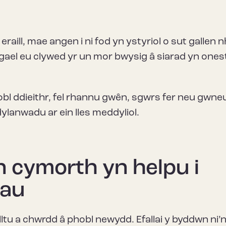
raill, mae angen i ni fod yn ystyriol o sut gallen 
bl gael eu clywed yr un mor bwysig â siarad yn one
obl ddieithr, fel rhannu gwên, sgwrs fer neu gwne
dylanwadu ar ein lles meddyliol.
n cymorth yn helpu i
dau
lltu a chwrdd â phobl newydd. Efallai y byddwn ni’