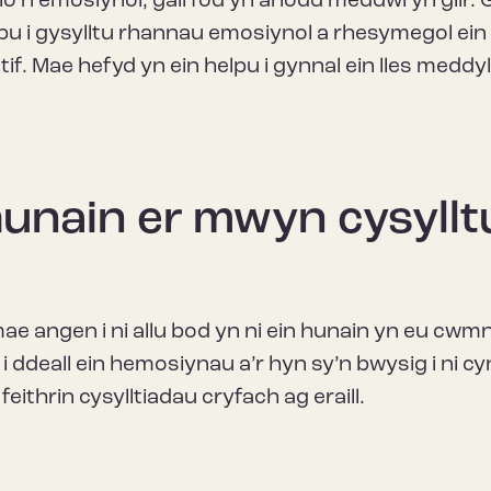
lo’n emosiynol, gall fod yn anodd meddwl yn glir. G
lpu i gysylltu rhannau emosiynol a rhesymegol ein
f. Mae hefyd yn ein helpu i gynnal ein lles meddyl
 hunain er mwyn cysyllt
mae angen i ni allu bod yn ni ein hunain yn eu cwmn
i ddeall ein hemosiynau a’r hyn sy’n bwysig i ni cyn
i feithrin cysylltiadau cryfach ag eraill.