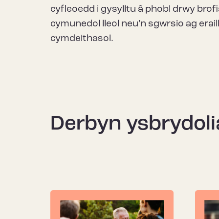
cyfleoedd i gysylltu â phobl drwy brof
cymunedol lleol neu’n sgwrsio ag erai
cymdeithasol.
Derbyn ysbrydoli