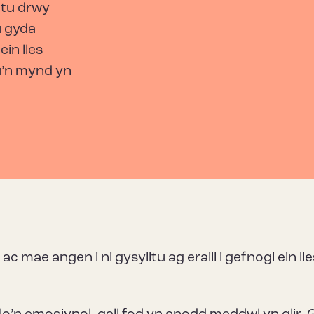
ltu drwy
u gyda
ein lles
u’n mynd yn
 mae angen i ni gysylltu ag eraill i gefnogi ein ll