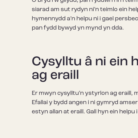
O bryd i’w gilydd, pan fyddwn ni’n teim
siarad am sut rydyn ni’n teimlo ein he
hymennydd a’n helpu ni i gael persbecti
pan fydd bywyd yn mynd yn dda.
Cysylltu â ni ein
ag eraill
Er mwyn cysylltu’n ystyrlon ag eraill, 
Efallai y bydd angen i ni gymryd amser 
estyn allan at eraill. Gall hyn ein helpu 